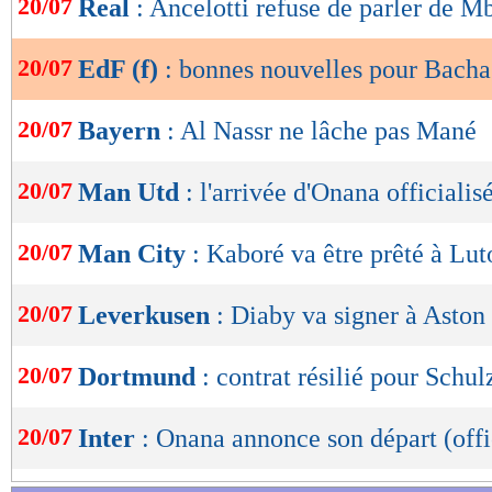
20/07
Real
: Ancelotti refuse de parler de 
de
lecture
20/07
EdF (f)
: bonnes nouvelles pour Bacha
OK
20/07
Bayern
: Al Nassr ne lâche pas Mané
20/07
Man Utd
: l'arrivée d'Onana officialisé
20/07
Man City
: Kaboré va être prêté à Lut
20/07
Leverkusen
: Diaby va signer à Aston 
20/07
Dortmund
: contrat résilié pour Schulz
20/07
Inter
: Onana annonce son départ (offi