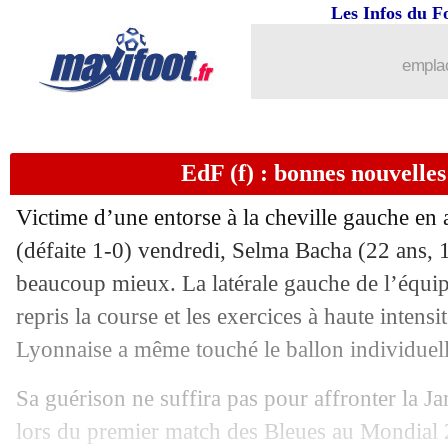
Les Infos du F
emplac
EdF (f) : bonnes nouvelle
...
brèves d'AUJOURD'HUI ( 7 août 202
Victime d’une entorse à la cheville gauche en 
...
Liste des brèves du ven. 21 juillet 202
(défaite 1-0) vendredi, Selma Bacha (22 ans, 1
beaucoup mieux. La latérale gauche de l’équip
20/07
Juve
: Weah déjà impressionné
repris la course et les exercices à haute intensi
20/07
Chelsea
: Pochettino et le poste de N
Lyonnaise a même touché le ballon individuel
Sa guérison ne suffira pas pour affronter la 
20/07
Juve
: Rabiot explique sa décision
lors du premier match des Bleues au Mondial 