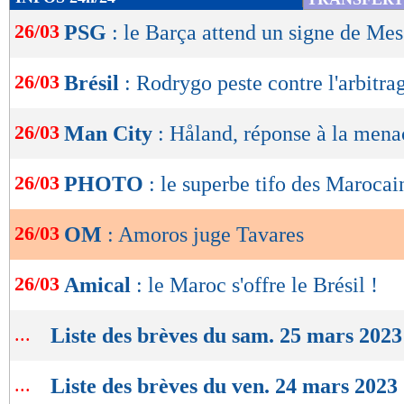
de
26/03
PSG
: le Barça attend un signe de Mes
lecture
OK
26/03
Brésil
: Rodrygo peste contre l'arbitra
26/03
Man City
: Håland, réponse à la mena
26/03
PHOTO
: le superbe tifo des Marocai
26/03
OM
: Amoros juge Tavares
26/03
Amical
: le Maroc s'offre le Brésil !
...
Liste des brèves du sam. 25 mars 2023
...
Liste des brèves du ven. 24 mars 2023