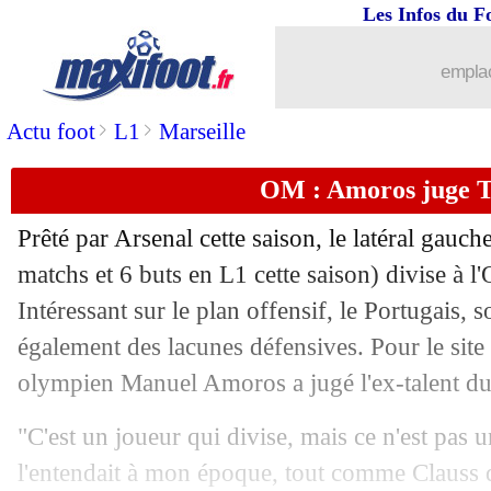
Les Infos du F
26/03
Belgique
: Courtois rentre à Madrid
emplac
26/03
Man City
: deux clubs pour sauver Phi
>
>
Actu foot
L1
Marseille
26/03
Bayern
: les fuites, Salihamidzic se d
OM : Amoros juge T
26/03
Espagne
: Kepa a séduit De la Fuente
Prêté par Arsenal cette saison, le latéral gau
matchs et 6 buts en L1 cette saison) divise à 
26/03
Brésil
: Ancelotti, les vérités de la CB
Intéressant sur le plan offensif, le Portugais, 
26/03
également des lacunes défensives. Pour le site
Bayern
: l'aveu de Salihamidzic sur 
olympien Manuel Amoros a jugé l'ex-talent d
26/03
Barça
: Ronaldinho se prononce sur le
"C'est un joueur qui divise, mais ce n'est pas
26/03
EdF
: Mbappé croit en la nouvelle gén
l'entendait à mon époque, tout comme Clauss d'