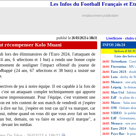
Les Infos du Football Français et E
emplacement publicitaire
publié le
26/03/2023 à 18h31
LiveScore
-
clubs 
ut récompenser Kolo Muani
INFOS 24h/24
brèves d'AUJ
...
i lors des éliminatoires de l'Euro 2024, l'attaquant de
Liste des brèv
...
4 ans, 6 sélections et 1 but) a rendu une bonne copie
Tottenham
: Cont
26/03
 moment de souligner l'impact offensif du joueur de
Fiorentina
: MU a
26/03
Mbappé (24 ans, 67 sélections et 38 buts) a insisté sur
Euro 2024
: dou
26/03
s.
Lens
: derby de 
26/03
Monaco
: une pép
26/03
ectives de jeu à notre équipe. Il est capable à la fois de
Leipzig
: la dema
26/03
, c'est un attaquant complet techniquement qui apporte
Man Utd
: Sabitz
26/03
rse impressionnant. Pour l'équipe, c'est vraiment une
EdF
: le plein de
26/03
on est très content de son match de vendredi et j'espère
Maroc
: Saïss an
26/03
à dire sur lui, j'espère en tout cas qu'il va marquer, car
OM
: Ouhani abse
26/03
VIDEO
: le publ
ussi, même quand on vous dit que vous avez fait un bon
26/03
EdF
: Griezmann,
26/03
un but, demain, on va faire en sorte qu'il marque", a
Monaco
: son ave
26/03
 devant les médias.
Euro 2024
: Saka
26/03
Pays-Bas
: le po
26/03
en Da Silva - 26/03/23 à 18h31