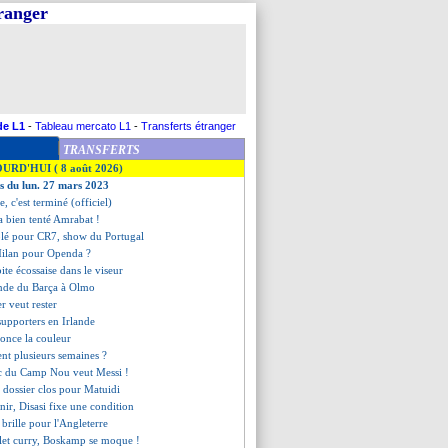
tranger
de L1
-
Tableau mercato L1
-
Transferts étranger
TRANSFERTS
OURD'HUI ( 8 août 2026)
es du lun. 27 mars 2023
e, c'est terminé (officiel)
 bien tenté Amrabat !
blé pour CR7, show du Portugal
Milan pour Openda ?
ite écossaise dans le viseur
nde du Barça à Olmo
er veut rester
 supporters en Irlande
nonce la couleur
nt plusieurs semaines ?
ic du Camp Nou veut Messi !
 dossier clos pour Matuidi
nir, Disasi fixe une condition
 brille pour l'Angleterre
ulet curry, Boskamp se moque !