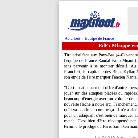
Actu foot
Equipe de France
>
EdF : Mbappé ve
Titularisé face aux Pays-Bas (4-0) vendred
l'équipe de France Randal Kolo Muani (2
sans parvenir à se montrer décisif. Au
Francfort, le capitaine des Bleus Kylian 
son envie de faire marquer l'ancien Nantai
"C'est un attaquant qui offre d'autres persp
jouer sur des attaques placées ou rapides
beaucoup d'énergie avec un volume de cou
nouvelle flèche à notre arc. Franchement, 
qu'il va continuer comme ça. Il n'y a rien 
pour un attaquant c'est bien de marquer a
match. C'est bien d'être récompensé par 
terminé le prodige du Paris Saint-Germain
Lu 23.315 fois
- Dami