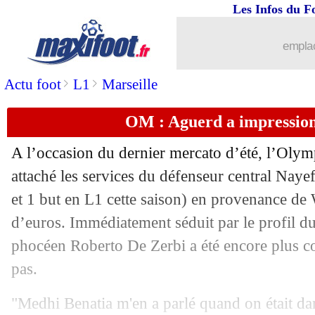
Les Infos du F
17/10
L1
: Paris SG 3-3 Strasbourg (fini)
emplac
17/10
L2
: les résultats de la soirée
>
>
Actu foot
L1
Marseille
17/10
Inter
: Monaco pense à Bisseck
OM : Aguerd a impressio
17/10
L1
: Paris SG-Strasbourg, les compos
A l’occasion du dernier mercato d’été, l’Olym
17/10
Lyon
: Abner de retour contre Nice
attaché les services du défenseur central Naye
et 1 but en L1 cette saison) en provenance d
17/10
Monaco
: deux retours face à Angers
d’euros. Immédiatement séduit par le profil du
phocéen Roberto De Zerbi a été encore plus c
17/10
Rennes
: Hateboer rejoint Lyon (offici
pas.
17/10
Justice
: Textor doit 83 M€ à un fonds
"Medhi Benatia m'en a parlé quand on était da