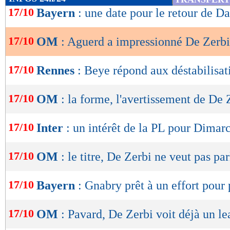
de
17/10
Bayern
: une date pour le retour de D
lecture
17/10
OM
: Aguerd a impressionné De Zerbi
OK
17/10
Rennes
: Beye répond aux déstabilisat
17/10
OM
: la forme, l'avertissement de De 
17/10
Inter
: un intérêt de la PL pour Dimar
17/10
OM
: le titre, De Zerbi ne veut pas par
17/10
Bayern
: Gnabry prêt à un effort pour
17/10
OM
: Pavard, De Zerbi voit déjà un le