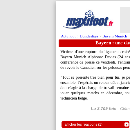
Actu foot
Bundesliga
Bayern Munich
>
>
Bayern : une dat
Victime d'une rupture du ligament croisé
Bayern Munich Alphonso Davies (24 ans) 
conférence de presse ce vendredi, l'entra
de revoir le Canadien sur les pelouses pe
"Tout se présente très bien pour lui, je p
ensemble. J'espérais un retour début janvi
doit réagir à la charge de travail semain
jouer quelques matchs en décembre, tou
technicien belge.
Lu 3.709 fois
- Cléme
afficher les réactions (1)