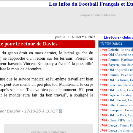
Les Infos du Football Français et E
Lyon
: Abner de r
17/10
Monaco
: deux r
17/10
Rennes
: Hateboer
17/10
emplacement publicitaire
Justice
: Textor 
17/10
OM
: Medina bie
17/10
Inter
: Al-Hilal, 
17/10
OM
: Emerson he
17/10
publié le
17/10/2025 à 16h17
LiveScore
-
clubs 
Liverpool
: Slot 
17/10
e pour le retour de Davies
INFOS 24h/24
Monaco
: Kehrer
17/10
Leipzig
: le prix
17/10
 du genou droit en mars dernier, le latéral gauche du
OM
: Aguerd ne 
17/10
se rapproche d'un retour sur les terrains. Présent en
Rennes
: Hateboe
17/10
îneur bavarois Vincent Kompany a évoqué la possibilité
Bayern
: une dat
17/10
ndant le mois de décembre.
OM
: Aguerd a i
17/10
Rennes
: Beye ré
17/10
ense que le service médical et lui-même travaillent bien
OM
: la forme, l
17/10
er, peut-être même un peu plus tôt. Maintenant, le corps
Inter
: un intérê
17/10
e après semaine. Tout va bien pour le moment. S'il peut
OM
: le titre, De
17/10
t le monde aura fait du bon travail", a souligné le
Bayern
: Gnabry 
17/10
OM
: Pavard, De 
17/10
Lille
: Genesio a 
17/10
Liverpool
: l'ave
nt Barbier - 17/10/25 à 16h17
17/10
OM
: le PSG, Ag
17/10
Class. FIFA
: la 
17/10
Barça
: Yamal, F
17/10
Barça
: le dilem
17/10
emplacement publicitaire