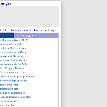
tranger
etour contre Nice
etours face à Angers
 rejoint Lyon (officiel)
doit 83 M€ à un fonds américain
n remplacé par Garcia en C1
le DS explique son refus
ureux d'être "du bon côté"
de L1
-
Tableau mercato L1
-
Transferts étranger
attend le vrai Isak
TRANSFERTS
 et le changement de coach
 de Diomandé fixé à 100 M€
doute pas de Balerdi
r à Lyon, Beye confirme
e pour le retour de Davies
mpressionné De Zerbi
pond aux déstabilisations
'avertissement de De Zerbi
t de la PL pour Dimarco
 Zerbi ne veut pas parler
prêt à un effort pour prolonger
Zerbi voit déjà un leader
discuté avec Özer
rtissement de Slot
uerd ne s'enflamme pas
France redescend à la 3e place
lick répond cash !
me de Ter Stegen