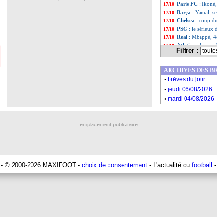
Paris FC
: Ikoné, 
17/10
Barça
: Yamal, s
17/10
Chelsea
: coup du
17/10
PSG
: le sérieux
17/10
Real
: Mbappé, 4e
17/10
Atletico
: Lewand
17/10
Filtrer :
Chelsea
: encore 
17/10
Barça
: Rashford
17/10
ARCHIVES DES B
OM
: Gouiri, deu
17/10
.
Paris FC
: mann
17/10
brèves du jour
.
PSG
: le groupe 
17/10
jeudi 06/08/2026
Real
: Endrick pi
17/10
.
mardi 04/08/2026
Paris FC
: Trapp
17/10
VIDEO
: le cise
17/10
Barça
: Yamal, u
17/10
emplacement publicitaire
EdF
: Rabiot, le 
17/10
Liste des brèv
...
Liste des brèv
...
- © 2000-2026 MAXIFOOT -
choix de consentement
- L'actualité du
football
-