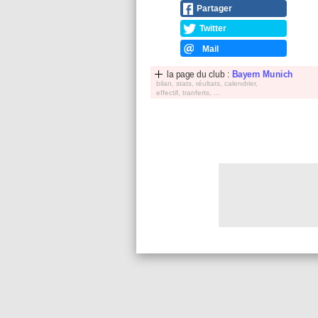
Partager
Twitter
Mail
la page du club :
Bayern Munich
bilan, stats, réultats, calendrier,
effectif, tranferts, ...