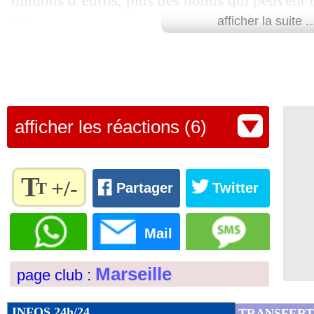
millions d’euros, plus des bonus qui peuvent f
M€.
afficher la suite ..
19/07
Real
: Kubo part à la Real Sociedad (of
L’international français est désormais attendu 
19/07
Lyon
: Tagliafico en approche !
phocéenne pour passer sa visite médicale et sig
19/07
soit jusqu’en juin 2025. Un joli coup pour l'
Tottenham
: un latéral recruté pour 1
afficher les réactions (6)
Lu 35.461 fois
- Romain Rigaux -
19/07
FIFA
: le Shakhtar réclame 50 M€ !
T
19/07
Bayern
: Hernandez dans le viseur du
+/-
T
Partager
Twitter
Règlez la
19/07
Angers
: le latéral Chetti a signé (offic
taille du
Mail
texte
19/07
Roma
: une clause à 20 M€ pour Dyba
pour
Marseille
page club :
l'adapter
à vos
19/07
Man City
: Zinchenko va signer à Ars
préférences
INFOS 24h/24
TRANSFERT