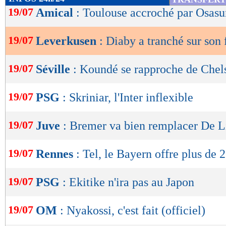
de
19/07
Amical
: Toulouse accroché par Osas
lecture
19/07
Leverkusen
: Diaby a tranché sur son 
OK
19/07
Séville
: Koundé se rapproche de Chel
19/07
PSG
: Skriniar, l'Inter inflexible
19/07
Juve
: Bremer va bien remplacer De L
19/07
Rennes
: Tel, le Bayern offre plus de
19/07
PSG
: Ekitike n'ira pas au Japon
19/07
OM
: Nyakossi, c'est fait (officiel)