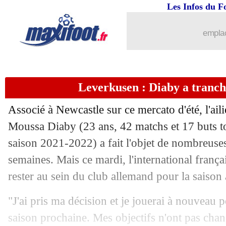
Les Infos du F
emplac
Leverkusen : Diaby a tranch
Associé à Newcastle sur ce mercato d'été, l'ai
...
brèves d'AUJOURD'HUI ( 6 août 202
Moussa Diaby (23 ans, 42 matchs et 17 buts to
saison 2021-2022) a fait l'objet de nombreuse
...
Liste des brèves du mer. 20 juillet 202
semaines. Mais ce mardi, l'international frança
rester au sein du club allemand pour la saison 
19/07
Strasbourg
: Lyon pense à Sissoko
"J'ai pris ma décision et je jouerai à nouveau
19/07
Lens
: Ganago dans le viseur de Montp
saison prochaine. Mes objectifs n'ont pas chan