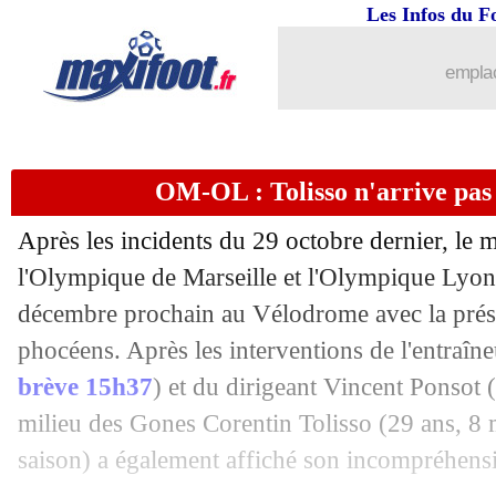
Les Infos du F
10/11
Lyon
: Textor veut faire revenir Juninh
emplac
10/11
Montpellier
: Estève retient le positif
10/11
Nice
: Todibo a des regrets
OM-OL : Tolisso n'arrive pas
10/11
L1
: Montpellier 0-0 Nice (fini)
Après les incidents du 29 octobre dernier, le 
10/11
Reims
: le recrutement, la fierté de Cai
l'Olympique de Marseille et l'Olympique Lyonn
décembre prochain au Vélodrome avec la prés
10/11
PSG
: Petit voit un Paris moins fort
phocéens. Après les interventions de l'entraîn
brève 15h37
) et du dirigeant Vincent Ponsot (
10/11
Bayern
: Davies et le Real, c'est série
milieu des Gones Corentin
Tolisso
(29 ans, 8 m
saison) a également affiché son incompréhens
10/11
PSG
: Enrique satisfait de Vitinha