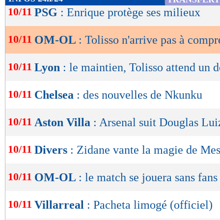
de
10/11
PSG
: Enrique protège ses milieux
lecture
10/11
OM-OL
: Tolisso n'arrive pas à compr
OK
10/11
Lyon
: le maintien, Tolisso attend un d
10/11
Chelsea
: des nouvelles de Nkunku
10/11
Aston Villa
: Arsenal suit Douglas Lui
10/11
Divers
: Zidane vante la magie de Mes
10/11
OM-OL
: le match se jouera sans fans
10/11
Villarreal
: Pacheta limogé (officiel)