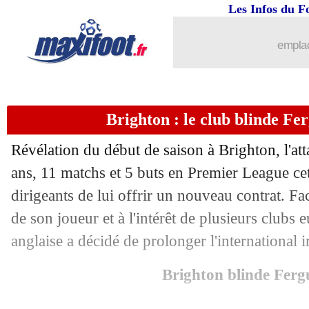
Les Infos du F
10/11
Lyon
: le maintien, Tolisso attend un d
emplac
10/11
Chelsea
: des nouvelles de Nkunku
10/11
Aston Villa
: Arsenal suit Douglas Lui
Brighton : le club blinde Fer
10/11
Divers
: Zidane vante la magie de Mes
Révélation du début de saison à Brighton, l'a
10/11
OM-OL
: le match se jouera sans fans
ans, 11 matchs et 5 buts en Premier League cet
dirigeants de lui offrir un nouveau contrat. 
10/11
Villarreal
: Pacheta limogé (officiel)
de son joueur et à l'intérêt de plusieurs clubs 
anglaise a décidé de prolonger l'international 
10/11
OM-OL
: F. Grosso - "inadmissible"
Brighton blinde Ferg
10/11
OM-OL
: le coup de gueule de Ponsot