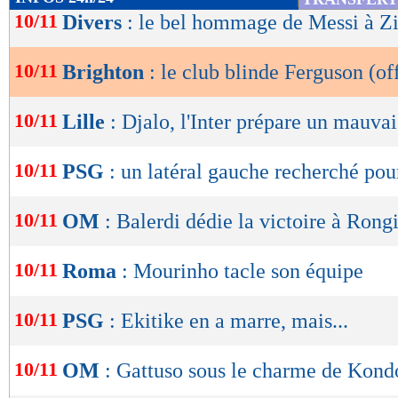
de
10/11
Divers
: le bel hommage de Messi à Z
lecture
10/11
Brighton
: le club blinde Ferguson (off
OK
10/11
Lille
: Djalo, l'Inter prépare un mauva
10/11
PSG
: un latéral gauche recherché pou
10/11
OM
: Balerdi dédie la victoire à Rong
10/11
Roma
: Mourinho tacle son équipe
10/11
PSG
: Ekitike en a marre, mais...
10/11
OM
: Gattuso sous le charme de Kond
Lu 8.177 fois
- Romain Rigaux -