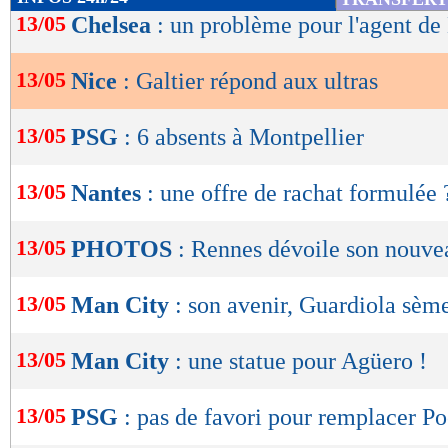
de
13/05
Chelsea
: un problème pour l'agent d
lecture
13/05
Nice
: Galtier répond aux ultras
OK
13/05
PSG
: 6 absents à Montpellier
13/05
Nantes
: une offre de rachat formulée 
13/05
PHOTOS
: Rennes dévoile son nouvea
13/05
Man City
: son avenir, Guardiola sèm
13/05
Man City
: une statue pour Agüero !
13/05
PSG
: pas de favori pour remplacer Po