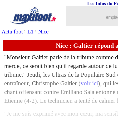
Les Infos du F
13/05
Monaco
: Fabregas ne prolongera pas (
emplac
13/05
Maroc
: Vahid et Mazraoui ont fait la
>
>
Actu foot
L1
Nice
13/05
PSG
: Pochettino esquive pour Donn
Nice : Galtier répond a
13/05
Ang.
: 8 nommés pour le titre de meill
"Monsieur Galtier parle de la tribune comme du
13/05
Valence
: le PSG privé de 5 M€ pour 
merde, ce serait bien qu'il regarde autour de lu
tribune." Jeudi, les Ultras de la Populaire Sud 
13/05
Arsenal
: Kane, le bourreau numéro u
entraîneur, Christophe Galtier (
voir ici
), qui le
chant offensant contre Emiliano Sala entonné 
13/05
OM
: un coup à jouer avec Melamed ?
Etienne (4-2). Le technicien a tenté de calmer 
13/05
PSG
: les stars, l'avis tranché de Rona
"Je me suis exprimé avec mon cœur, ma sensibil