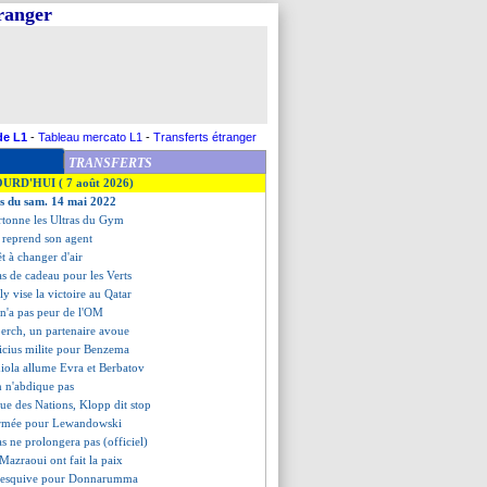
tranger
de L1
-
Tableau mercato L1
-
Transferts étranger
TRANSFERTS
OURD'HUI ( 7 août 2026)
es du sam. 14 mai 2022
artonne les Ultras du Gym
 reprend son agent
êt à changer d'air
as de cadeau pour les Verts
ly vise la victoire au Qatar
 n'a pas peur de l'OM
erch, un partenaire avoue
nicius milite pour Benzema
iola allume Evra et Berbatov
n n'abdique pas
gue des Nations, Klopp dit stop
fermée pour Lewandowski
s ne prolongera pas (officiel)
 Mazraoui ont fait la paix
o esquive pour Donnarumma