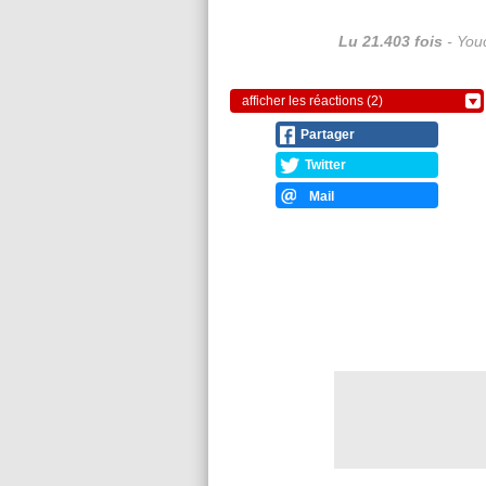
Lu 21.403 fois
- Youc
afficher les réactions (2)
Partager
Twitter
Mail