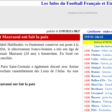
Les Infos du Football Français et E
emplacement publicitaire
publié le
13/05/2022 à 18h17
LiveScore
-
clubs 
 Mazraoui ont fait la paix
INFOS 24h/24
brèves d'AUJ
...
 Vahid Halilhodzic va finalement conserver son poste à la
Liste des brèv
...
ffet, le sélectionneur franco-bosnien a mis son égo de
Nantes
: Fabio c
13/05
Noussair Mazraoui (24 ans) à Amsterdam. En froid ces
Chelsea
: Lukaku
13/05
onciliés.
Celtic
: Jullien pr
13/05
Reims
: Garcia, p
13/05
du Paris Saint-Germain a également discuté avec Amine
Sénégal
: Kouliba
13/05
 prochain rassemblement des Lions de l'Atlas. Au tour
Rennes
: Genesio
13/05
Bayern
: Gravenb
13/05
Ballon d'Or
: Vi
13/05
azraoui ont fait la paix
Man City
: Guard
13/05
Bordeaux
: Guio
13/05
Liverpool
: la Li
13/05
Bayern
: porte 
13/05
Monaco
: Fabrega
13/05
Maroc
: Vahid et
13/05
PSG
: Pochettin
13/05