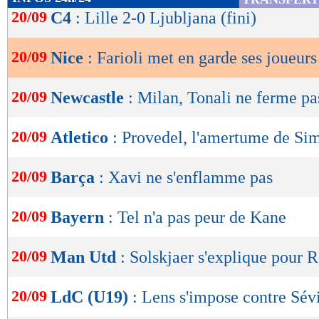
de
20/09
C4
: Lille 2-0 Ljubljana (fini)
lecture
20/09
Nice
: Farioli met en garde ses joueurs
OK
20/09
Newcastle
: Milan, Tonali ne ferme pa
20/09
Atletico
: Provedel, l'amertume de Si
20/09
Barça
: Xavi ne s'enflamme pas
20/09
Bayern
: Tel n'a pas peur de Kane
20/09
Man Utd
: Solskjaer s'explique pour 
20/09
LdC (U19)
: Lens s'impose contre Sévi