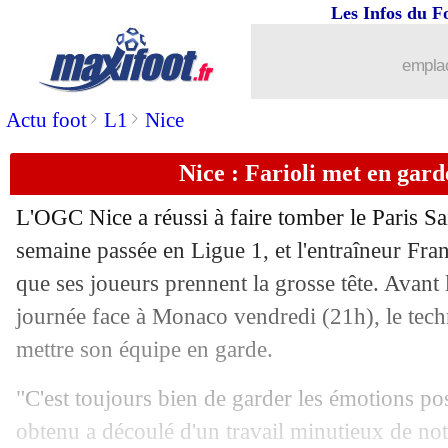
Les Infos du F
20/09
LdC
: Séville 1-1 Lens (fini)
emplac
20/09
Lens
: Fulgini, une première depuis S
>
>
Actu foot
L1
Nice
20/09
OM
: les supporters sortent du silence 
Nice : Farioli met en gard
20/09
Man Utd
: Onana, la stat' qui fait mal..
L'OGC Nice a réussi à faire tomber le Paris S
20/09
VIDEO
: Fulgini relance les Sang et O
semaine passée en Ligue 1, et l'entraîneur Fra
que ses joueurs prennent la grosse tête. Avant 
20/09
VIDEO
: ça commence mal pour Lens.
journée face à Monaco vendredi (21h), le techn
mettre son équipe en garde.
20/09
Nantes
: la tribune Loire fermée con
"C'est toujours bien de garder les émotions pos
20/09
LdC
: Bellingham sort le Real du pièg
obtenu a découlé d'un travail minutieux de notr