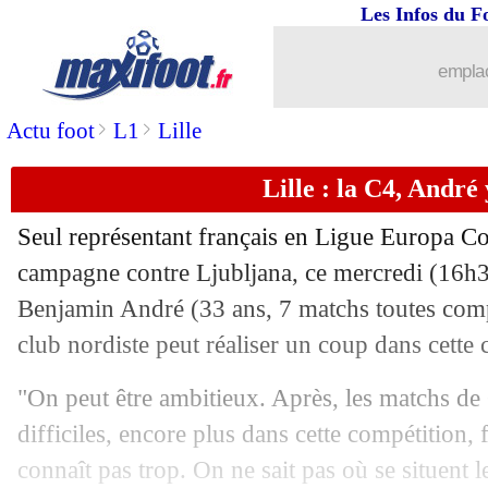
Les Infos du F
20/09
Man City
: Guardiola s'enflamme pou
emplac
20/09
OM
: Marcelino, c'est fini ! (officiel)
>
>
Actu foot
L1
Lille
20/09
OM
: Marcelino, Aubameyang dément
Lille : la C4, André 
20/09
PSG
: Ballon d'Or, Hakimi vote Mbap
Seul représentant français en Ligue Europa Co
20/09
PSG
: les promesses d'Ugarte
campagne contre Ljubljana, ce mercredi (16h30
Benjamin
André
(33 ans, 7 matchs toutes compé
20/09
Man City
: coup dur pour Bernardo Si
club nordiste peut réaliser un coup dans cette 
20/09
Barça
: quatre ans de plus pour Baldé (
"On peut être ambitieux. Après, les matchs de
difficiles, encore plus dans cette compétition,
20/09
OM
: le coup de gueule du fils Tapie
connaît pas trop. On ne sait pas où se situent 