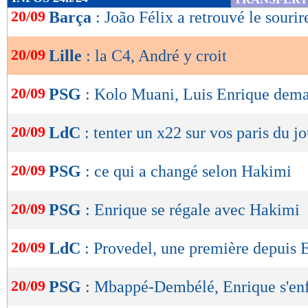
de
20/09
Barça
: João Félix a retrouvé le sourir
lecture
20/09
Lille
: la C4, André y croit
OK
20/09
PSG
: Kolo Muani, Luis Enrique dem
20/09
LdC
: tenter un x22 sur vos paris du jo
20/09
PSG
: ce qui a changé selon Hakimi
20/09
PSG
: Enrique se régale avec Hakimi
20/09
LdC
: Provedel, une première depuis
20/09
PSG
: Mbappé-Dembélé, Enrique s'e