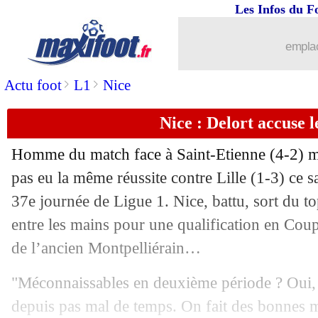
Les Infos du F
emplac
>
>
Actu foot
L1
Nice
Nice : Delort accuse l
...
brèves d'AUJOURD'HUI ( 7 août 202
Homme du match face à Saint-Etienne (4-2) m
...
Liste des brèves du dim. 15 mai 2022
pas eu la même réussite contre Lille (1-3) ce s
37e journée de Ligue 1. Nice, battu, sort du to
14/05
ASSE
: le dépit de Gourna-Douath
entre les mains pour une qualification en Co
de l’ancien Montpelliérain…
14/05
Rennes
: Genesio a aimé la réponse de
"Méconnaissables en deuxième période ? Oui,
14/05
Bordeaux
: triste, Mara veut tout don
depuis pas mal de temps. On fait des bonnes 