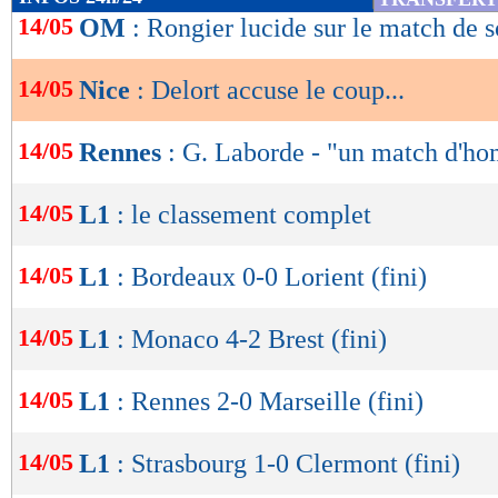
de
14/05
OM
: Rongier lucide sur le match de 
lecture
14/05
Nice
: Delort accuse le coup...
OK
14/05
Rennes
: G. Laborde - "un match d'h
14/05
L1
: le classement complet
14/05
L1
: Bordeaux 0-0 Lorient (fini)
14/05
L1
: Monaco 4-2 Brest (fini)
14/05
L1
: Rennes 2-0 Marseille (fini)
14/05
L1
: Strasbourg 1-0 Clermont (fini)