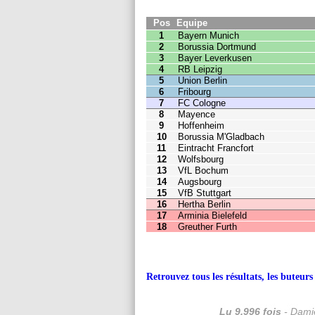
4
RB Leipzig
58
34
1
5
Union Berlin
57
34
1
6
Fribourg
55
34
1
7
FC Cologne
52
34
1
8
Mayence
46
34
1
9
Hoffenheim
46
34
1
10
Borussia M'Gladbach
45
34
1
11
Eintracht Francfort
42
34
1
12
Wolfsbourg
42
34
1
13
VfL Bochum
42
34
1
14
Augsbourg
38
34
1
15
VfB Stuttgart
33
34
16
Hertha Berlin
33
34
17
Arminia Bielefeld
28
34
18
Greuther Furth
18
34
Retrouvez tous les résultats, les buteu
Lu 9.996 fois
- Damie