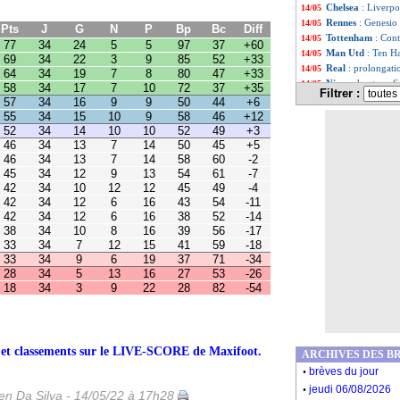
7
7
10
72
37
+35
Chelsea
: Liverp
14/05
6
9
9
50
44
+6
Rennes
: Genesio
14/05
5
10
9
58
46
+12
Tottenham
: Cont
14/05
4
10
10
52
49
+3
Man Utd
: Ten H
14/05
3
7
14
50
45
+5
3
7
14
58
60
-2
Real
: prolongat
14/05
2
9
13
54
61
-7
Nice
: chant sur S
14/05
0
12
12
45
49
-4
Filtrer :
PSG
: Donnarumm
14/05
2
6
16
43
54
-11
Pays-Bas
: Van G
2
6
16
38
52
-14
14/05
0
8
16
39
56
-17
Man City
: la st
14/05
7
12
15
41
59
-18
Bordeaux
: tensi
14/05
9
6
19
37
71
-34
PSG
: Leonardo a
14/05
5
13
16
27
53
-26
3
9
22
28
82
-54
Liste des brèv
...
Liste des brèv
...
rs et classements sur le LIVE-SCORE de Maxifoot.
ARCHIVES DES B
.
brèves du jour
.
jeudi 06/08/2026
n Da Silva - 14/05/22 à 17h28