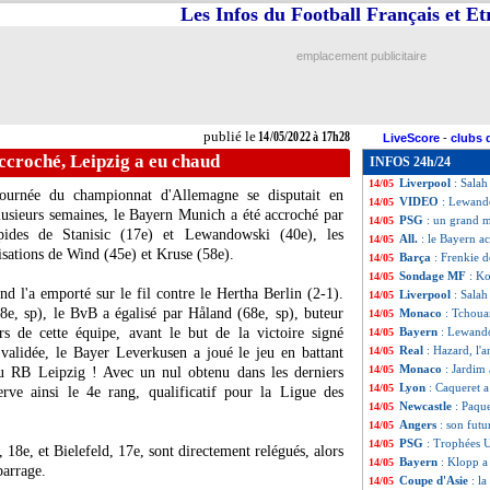
Les Infos du Football Français et E
L1
: Rennes-Marse
14/05
L1
: Bordeaux-Lo
14/05
L1
: Lyon-Nantes
14/05
emplacement publicitaire
L1
: Metz-Angers
14/05
L1
: Troyes-Lens
14/05
Dortmund
: le j
14/05
Nantes
: Kombouar
14/05
publié le
14/05/2022 à 17h28
LiveScore
-
clubs 
M'Gladbach
: Hü
14/05
accroché, Leipzig a eu chaud
INFOS 24h/24
Bayern
: Lewando
14/05
Liverpool
: Salah
14/05
ournée du championnat d'Allemagne se disputait en
VIDEO
: Lewand
14/05
plusieurs semaines, le Bayern Munich a été accroché par
PSG
: un grand m
14/05
pides de Stanisic (17e) et Lewandowski (40e), les
All.
: le Bayern a
14/05
isations de Wind (45e) et Kruse (58e).
Barça
: Frenkie d
14/05
Sondage MF
: K
14/05
d l'a emporté sur le fil contre le Hertha Berlin (2-1).
Liverpool
: Salah
14/05
8e, sp), le BvB a égalisé par Håland (68e, sp), buteur
Monaco
: Tchoua
14/05
s de cette équipe, avant le but de la victoire signé
Bayern
: Lewando
14/05
Real
: Hazard, l'
alidée, le Bayer Leverkusen a joué le jeu en battant
14/05
Monaco
: Jardim 
14/05
 au RB Leipzig ! Avec un nul obtenu dans les derniers
Lyon
: Caqueret 
14/05
erve ainsi le 4e rang, qualificatif pour la Ligue des
Newcastle
: Paqu
14/05
Angers
: son futu
14/05
G
N
P
Bp
Bc
Diff
PSG
: Trophées 
14/05
 18e, et Bielefeld, 17e, sont directement relégués, alors
4
5
5
97
37
+60
Bayern
: Klopp a 
14/05
2
3
9
85
52
+33
barrage.
Coupe d'Asie
: l
14/05
9
7
8
80
47
+33