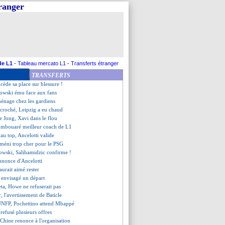
tranger
ille, les compos
rient, les compos
, les compos
, les compos
, les compos
oli message d'Håland
é a envie de rester, mais...
de L1
-
Tableau mercato L1
-
Transferts étranger
tter prend la porte (off.)
TRANSFERTS
wski parle de son avenir
 cède sa place sur blessure !
owski ému face aux fans
énage chez les gardiens
ccroché, Leipzig a eu chaud
e Jong, Xavi dans le flou
ombouaré meilleur coach de L1
 au top, Ancelotti valide
méni trop cher pour le PSG
wski, Salihamidzic confirme !
annonce d'Ancelotti
aurait aimé rester
a envisagé un départ
eta, Howe ne refuserait pas
r, l'avertissement de Baticle
UNFP, Pochettino attend Mbappé
refusé plusieurs offres
a Chine renonce à l'organisation