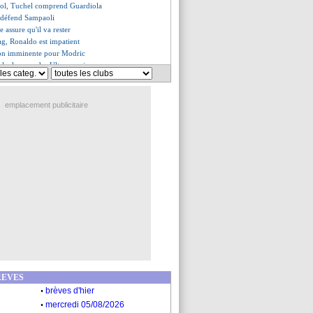
ool, Tuchel comprend Guardiola
 défend Sampaoli
e assure qu'il va rester
ag, Ronaldo est impatient
ion imminente pour Modric
ala, le capo des Ultras puni
a sera le numéro un
aal zappe Wijnaldum
atue d'Agüero, Kroos a un doute
emplacement publicitaire
ons en interne, Niang écarté !
urait rencontré Conceição
es du ven. 13 mai 2022
es du jeu. 12 mai 2022
REVES
.
brèves d'hier
.
mercredi 05/08/2026