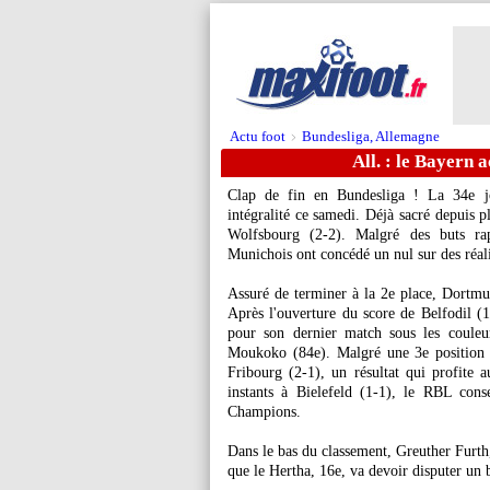
Actu foot
Bundesliga, Allemagne
>
All. : le Bayern 
Clap de fin en Bundesliga ! La 34e j
intégralité ce samedi. Déjà sacré depuis 
Wolfsbourg (2-2). Malgré des buts ra
Munichois ont concédé un nul sur des réal
Assuré de terminer à la 2e place, Dortmun
Après l'ouverture du score de Belfodil (1
pour son dernier match sous les couleur
Moukoko (84e). Malgré une 3e position v
Fribourg (2-1), un résultat qui profite
instants à Bielefeld (1-1), le RBL cons
Champions.
Pos
Equipe
Pts
J
Dans le bas du classement, Greuther Furth,
1
Bayern Munich
77
34
2
2
Borussia Dortmund
69
34
2
que le Hertha, 16e, va devoir disputer un 
3
Bayer Leverkusen
64
34
1