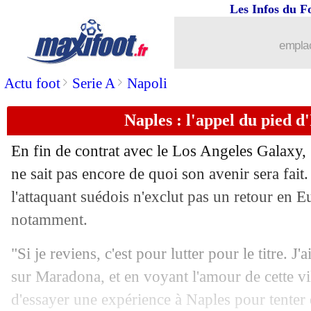
Les Infos du F
19/10
L1
: Nîmes-Amiens, les compos
emplac
19/10
L1
: Metz-Nantes, les compos
>
>
Actu foot
Serie A
Napoli
19/10
L1
: Angers-Brest, les compos
Naples : l'appel du pied 
19/10
Man City
: Sterling, c’est très cher...
En fin de contrat avec le Los Angeles Galaxy,
19/10
Divers
: clap de fin pour Ciani (officie
ne sait pas encore de quoi son avenir sera fait
l'attaquant suédois n'exclut pas un retour en 
19/10
Lyon
: l'accueil glacial réservé à Garci
notamment.
19/10
Ang.
: Chelsea bat Newcastle, Totten
"Si je reviens, c'est pour lutter pour le titre. J
sur Maradona, et en voyant l'amour de cette vil
19/10
Esp.
: contre Valence, l'Atletico cale 
d'essayer une expérience à Naples pour tenter