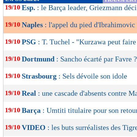
de
19/10
Esp.
: le Barça leader, Griezmann déci
lecture
19/10
Naples
: l'appel du pied d'Ibrahimovic
OK
19/10
PSG
: T. Tuchel - "Kurzawa peut fair
19/10
Dortmund
: Sancho écarté par Favre ?
19/10
Strasbourg
: Sels dévoile son idole
19/10
Real
: une cascade d'absents contre M
19/10
Barça
: Umtiti titulaire pour son retou
19/10
VIDEO
: les buts surréalistes des Tigr