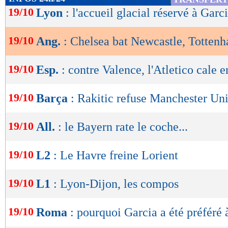
de
19/10
Lyon
: l'accueil glacial réservé à Garci
lecture
19/10
Ang.
: Chelsea bat Newcastle, Totten
OK
19/10
Esp.
: contre Valence, l'Atletico cale 
19/10
Barça
: Rakitic refuse Manchester Un
19/10
All.
: le Bayern rate le coche...
19/10
L2
: Le Havre freine Lorient
19/10
L1
: Lyon-Dijon, les compos
19/10
Roma
: pourquoi Garcia a été préféré