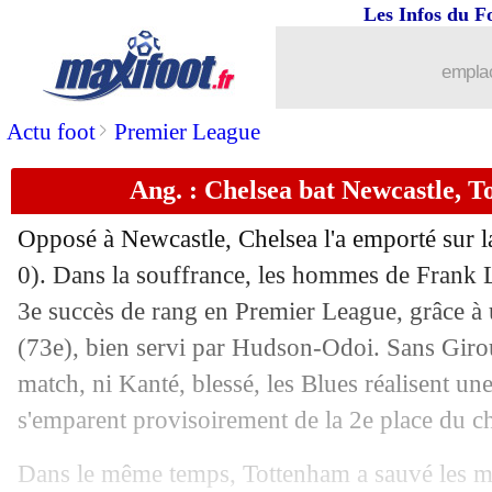
Les Infos du F
19/10
Lille
: Casanova, le coup de gueule de
emplac
19/10
All.
: Dortmund fait chuter le leader
>
Actu foot
Premier League
19/10
Ang.
: Man City facile contre Palace
Ang. : Chelsea bat Newcastle, 
19/10
Lyon
: Garcia retient une bonne 2e pé
Opposé à Newcastle, Chelsea l'a emporté sur la
19/10
Ita.
: Milik porte Naples
0). Dans la souffrance, les hommes de Frank 
3e succès de rang en Premier League, grâce à
19/10
Barça
: son but, Griezmann avait tout
(73e), bien servi par Hudson-Odoi. Sans Giroud
match, ni Kanté, blessé, les Blues réalisent une
19/10
Dijon
: Gomis reste modeste
s'emparent provisoirement de la 2e place du c
19/10
Lyon
: B. Traoré : "ça ressemble à une
Dans le même temps, Tottenham a sauvé les me