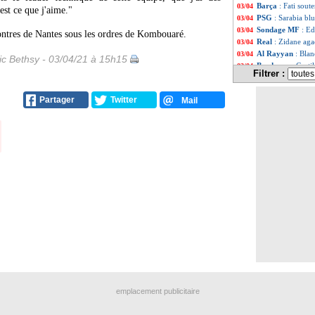
Barça
: Fati sout
03/04
'est ce que j'aime."
PSG
: Sarabia bl
03/04
Sondage MF
: Ed
03/04
contres de Nantes sous les ordres de Kombouaré.
Real
: Zidane ag
03/04
Al Rayyan
: Blan
03/04
ic Bethsy - 03/04/21 à 15h15
Bordeaux
: Costi
03/04
Filtrer :
Lille
: sans latéral
03/04
Liste des brève
...
Partager
Twitter
Mail
Liste des brève
...
emplacement publicitaire