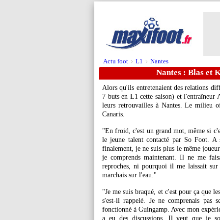
Actu foot
L1
Nantes
>
>
Nantes : Blas et 
Alors qu'ils entretenaient des relations d
7 buts en L1 cette saison) et l'entraîne
leurs retrouvailles à Nantes. Le milieu o
Canaris.
"En froid, c'est un grand mot, même si c'es
le jeune talent contacté par So Foot. A 
finalement, je ne suis plus le même joueur
je comprends maintenant. Il ne me faisa
reproches, ni pourquoi il me laissait sur
marchais sur l'eau."
"Je me suis braqué, et c'est pour ça que le
s'est-il rappelé. Je ne comprenais pas s
fonctionné à Guingamp. Avec mon expérienc
a eu des discussions. Il veut que je so