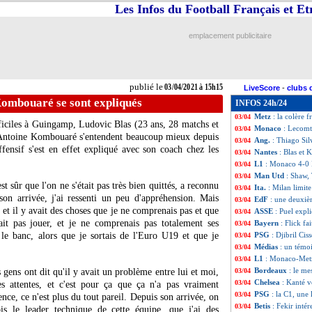
Les Infos du Football Français et E
Esp.
: Benzema ma
03/04
Monaco
: N. Kov
03/04
All.
: Francfort 
03/04
emplacement publicitaire
L2
: le classement
03/04
L2
: Toulouse d
03/04
Ita.
: pluie de but
03/04
Tottenham
: J. M
03/04
publié le
03/04/2021 à 15h15
LiveScore
-
clubs 
Angers
: "4 ou 5
03/04
Kombouaré se sont expliqués
INFOS 24h/24
L1
: Paris SG-Lil
03/04
Metz
: la colère 
03/04
ifficiles à Guingamp, Ludovic Blas (23 ans, 28 matchs et
Monaco
: Lecomte
03/04
ur Antoine Kombouaré s'entendent beaucoup mieux depuis
Ang.
: Thiago Si
03/04
ffensif s'est en effet expliqué avec son coach chez les
Nantes
: Blas et
03/04
L1
: Monaco 4-0 
03/04
Man Utd
: Shaw, 
03/04
t sûr que l'on ne s'était pas très bien quittés, a reconnu
Ita.
: Milan limite
03/04
son arrivée, j'ai ressenti un peu d'appréhension. Mais
EdF
: une deuxiè
03/04
 et il y avait des choses que je ne comprenais pas et que
ASSE
: Puel exp
03/04
it pas jouer, et je ne comprenais pas totalement ses
Bayern
: Flick fa
03/04
 le banc, alors que je sortais de l'Euro U19 et que je
PSG
: Djibril Ci
03/04
Médias
: un témo
03/04
L1
: Monaco-Metz
03/04
Bordeaux
: le me
s gens ont dit qu'il y avait un problème entre lui et moi,
03/04
Chelsea
: Kanté v
03/04
es attentes, et c'est pour ça que ça n'a pas vraiment
PSG
: la C1, une
03/04
e, ce n'est plus du tout pareil. Depuis son arrivée, on
Betis
: Fekir intér
03/04
is le leader technique de cette équipe, que j'ai des