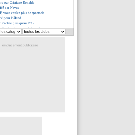
enu par Cristiano Ronaldo
uffé par Navas
F, vous voulez plus de spectacle
acé pour Håland
c s'éclate plus qu'au PSG
l rétrogradé par Longuépée ?
 droit à Paris
s du ven. 2 avril 2021
s du jeu. 1 avril 2021
emplacement publicitaire