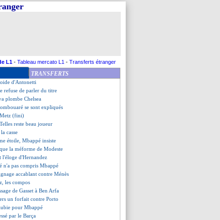
tranger
rque, le Real bat Eibar
ac - "une bonne dynamique"
surprend Dortmund !
 provisoire
omine Nancy
s pour Naples et l'Atalanta !
ourinho - "fier d'avoir Kane"
de L1
-
Tableau mercato L1
-
Transferts étranger
 noms" pour remplacer Moulin
TRANSFERTS
le, les compos
froide d'Antonetti
 refuse de parler du titre
lva plombe Chelsea
 Kombouaré se sont expliqués
Metz (fini)
Telles reste beau joueur
 la casse
me étoile, Mbappé insiste
lique la méforme de Modeste
it l'éloge d'Hernandez
ssé n'a pas compris Mbappé
ignage accablant contre Ménès
, les compos
ssage de Gasset à Ben Arfa
ers un forfait contre Porto
 lubie pour Mbappé
essé par le Barça