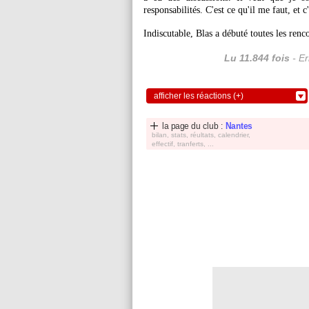
responsabilités. C'est ce qu'il me faut, et c
Indiscutable, Blas a débuté toutes les ren
Lu 11.844 fois
- Er
afficher les réactions (+)
la page du club :
Nantes
bilan, stats, réultats, calendrier,
effectif, tranferts, ...