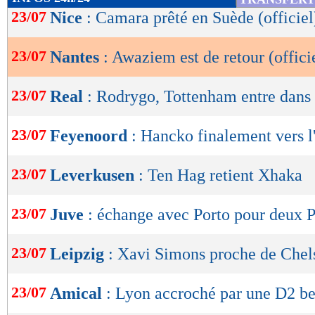
de
23/07
Nice
: Camara prêté en Suède (officiel
lecture
23/07
Nantes
: Awaziem est de retour (offici
OK
23/07
Real
: Rodrygo, Tottenham entre dans 
23/07
Feyenoord
: Hancko finalement vers l
23/07
Leverkusen
: Ten Hag retient Xhaka
23/07
Juve
: échange avec Porto pour deux P
23/07
Leipzig
: Xavi Simons proche de Chel
23/07
Amical
: Lyon accroché par une D2 b
Lu 6.506 fois
- Youcef Touaitia 