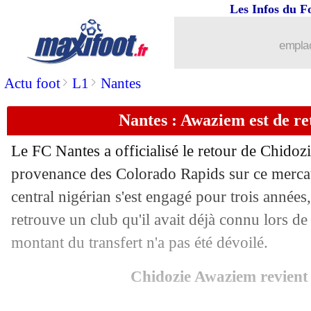
Les Infos du F
23/07
Juve
: Mbangula file au Werder (offici
emplac
23/07
Barça
: c'est signé pour Rashford ! (off
>
>
Actu foot
L1
Nantes
23/07
EdF (f)
: la FFF condamne les insultes
Nantes : Awaziem est de ret
23/07
Porto
: Otavio signe au Paris FC (offic
Le FC Nantes a officialisé le retour de Chido
23/07
Cameroun
: le démenti express de Br
provenance des Colorado Rapids sur ce mercat
central nigérian s'est engagé pour trois années,
23/07
Cameroun
: Brys démissionne (officie
retrouve un club qu'il avait déjà connu lors d
montant du transfert n'a pas été dévoilé.
23/07
Leverkusen
: Hofmann s'en prend à X
Chidozie Awaziem revient
23/07
Chelsea
: la Juve pense aussi à Sterlin