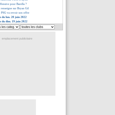
ffensive pour Barella ?
 renseigne sur Bryan Gil
le PSG va revoir son offre
s du lun. 20 juin 2022
es du dim. 19 juin 2022
emplacement publicitaire