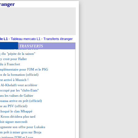
avec Lille pour Sanches ?
tranger
ani, une offre en préparation
ondit aux Pays-Bas (off.)
Tevez devient entraîneur (off.)
e Benfica dans le viseur
 Umtiti relancée en Espagne
sseur d'Aguerd à Sassuolo ?
ève le doute pour son futur
de L1
-
Tableau mercato L1
-
Transferts étranger
ance pour Antony !
TRANSFERTS
eut emmener Thuram au PSG
élu "pépite de la saison"
y croit pour Haller
ndu à Francfort
mplémentaire pour l'OM et le PSG
on de la formation (officiel)
st arrivé à Munich !
, Al-Khelaïfi veut accélérer
occupé par les "clubs-Etats"
ns les valises de Galtier
uassa arrive en prêt (officiel)
ne au PSV (officiel)
 choqué le clan Mbappé
, Kroos décidera plus tard
doit signer mercredi
 augmente son offre pour Lukaku
m prêt à miser gros sur Broja
 intéresse l'OM et Lyon