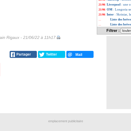
Liverpool
: une o
21/06
OM
: Longoria se
21/06
Inter
: Skriniar, 
21/06
Liste des brève
...
Liste des brèv
...
Filtrer :
in Rigaux - 21/06/22 à 11h17
Partager
Twitter
Mail
emplacement publicitaire