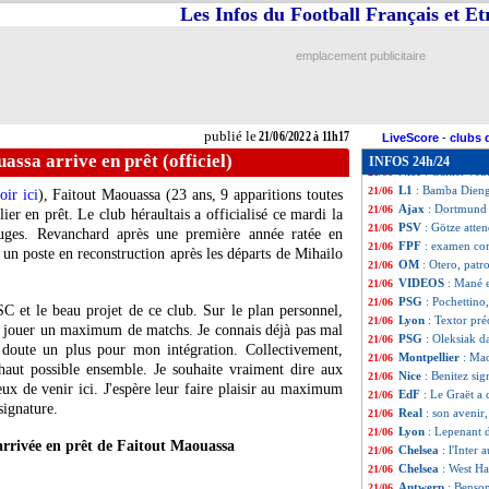
PSG
: un accord 
21/06
Les Infos du Football Français et E
Salernitana
: Cav
21/06
Lille
: Yilmaz reb
21/06
emplacement publicitaire
Rosario
: Carlos 
21/06
PSG
: un talent d
21/06
Lyon
: la rumeur
21/06
Rennes
: le succe
21/06
publié le
21/06/2022 à 11h17
Real
: Vinicius l
21/06
LiveScore
-
clubs 
Man Utd
: ça av
21/06
assa arrive en prêt (officiel)
INFOS 24h/24
Nice
: Galtier v
21/06
L1
: Bamba Dieng 
21/06
oir ici
), Faitout Maouassa (23 ans, 9 apparitions toutes
Ajax
: Dortmund 
21/06
ier en prêt. Le club héraultais a officialisé ce mardi la
PSV
: Götze atte
21/06
uges. Revanchard après une première année ratée en
FPF
: examen co
21/06
 un poste en reconstruction après les départs de Mihailo
OM
: Otero, patr
21/06
VIDEOS
: Mané e
21/06
PSG
: Pochettino
21/06
C et le beau projet de ce club. Sur le plan personnel,
Lyon
: Textor pré
21/06
 et jouer un maximum de matchs. Je connais déjà pas mal
PSG
: Oleksiak da
21/06
s doute un plus pour mon intégration. Collectivement,
Montpellier
: Mao
21/06
 haut possible ensemble. Je souhaite vraiment dire aux
Nice
: Benitez sig
21/06
reux de venir ici. J'espère leur faire plaisir au maximum
EdF
: Le Graët a
21/06
signature.
Real
: son avenir
21/06
Lyon
: Lepenant 
21/06
arrivée en prêt de Faitout Maouassa
Chelsea
: l'Inter
21/06
Chelsea
: West Ha
21/06
Antwerp
: Benson
21/06