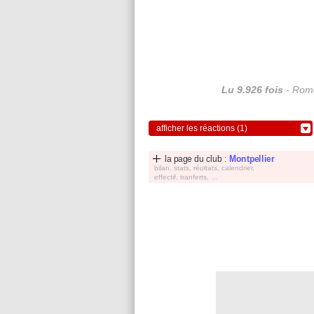
Lu 9.926 fois
- Roma
afficher les réactions (1)
la page du club :
Montpellier
bilan, stats, réultats, calendrier,
effectif, tranferts, ...