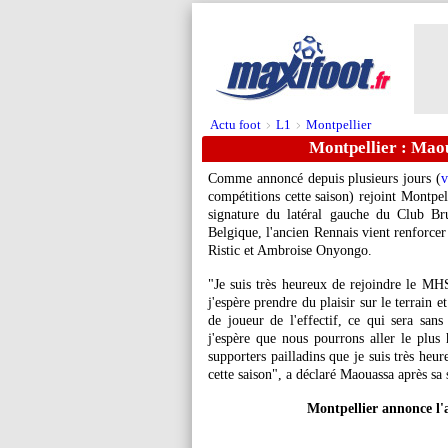
Actu foot
L1
Montpellier
>
>
Montpellier : Maou
Comme annoncé depuis plusieurs jours (
v
compétitions cette saison) rejoint Montpell
signature du latéral gauche du Club Br
Belgique, l'ancien Rennais vient renforcer
Ristic et Ambroise Onyongo.
"Je suis très heureux de rejoindre le MHS
j'espère prendre du plaisir sur le terrain
de joueur de l'effectif, ce qui sera san
j'espère que nous pourrons aller le plus
supporters pailladins que je suis très heu
cette saison", a déclaré Maouassa après sa 
Montpellier annonce l'