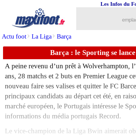
Les Infos du F
21/06
Monaco
: accord avec Liverpool pou
emplac
21/06
Chelsea
: Nice tente le gros coup Kep
>
>
Actu foot
La Liga
Barça
21/06
Lyon
: Textor rassure Bosz
Barça : le Sporting se lanc
21/06
PSG
: Neymar, la réponse troublante 
A peine revenu d’un prêt à Wolverhampton, l’a
21/06
Euro (U19)
: la France enchaîne et se 
ans, 28 matchs et 2 buts en Premier League cet
nouveau faire ses valises et quitter le FC Barc
21/06
Lens
: Buksa première recrue (officiel
principaux candidats au départ cet été, en raiso
marché européen, le Portugais intéresse le Spo
21/06
Lyon
: un Gone arrêté après une cours
informations du média portugais Record.
21/06
Chelsea
: accord avec l'Inter pour Luk
Le vice-champion de la Liga Bwin aimerait obt