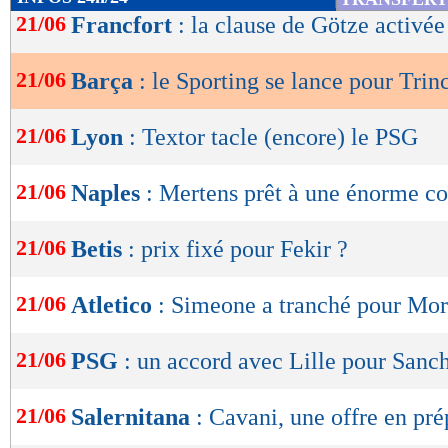
de
21/06
Francfort
: la clause de Götze activée 
lecture
21/06
Barça
: le Sporting se lance pour Trin
OK
21/06
Lyon
: Textor tacle (encore) le PSG
21/06
Naples
: Mertens prêt à une énorme co
21/06
Betis
: prix fixé pour Fekir ?
21/06
Atletico
: Simeone a tranché pour Mor
21/06
PSG
: un accord avec Lille pour Sanc
21/06
Salernitana
: Cavani, une offre en pré