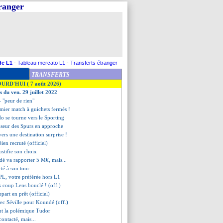
tranger
de L1
-
Tableau mercato L1
-
Transferts étranger
TRANSFERTS
OURD'HUI ( 7 août 2026)
s du ven. 29 juillet 2022
- "peur de rien"
emier match à guichets fermés !
o se tourne vers le Sporting
nseur des Spurs en approche
ers une destination surprise !
ien recruté (officiel)
stifie son choix
dé va rapporter 5 M€, mais...
rté à son tour
 PL, votre préférée hors L1
os coup Lens bouclé ! (off.)
part en prêt (officiel)
vec Séville pour Koundé (off.)
int la polémique Tudor
contacté, mais...