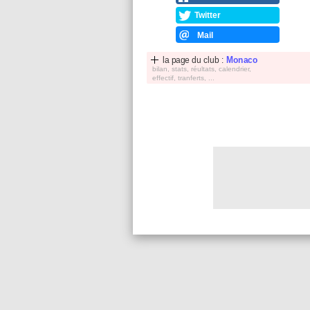
Twitter
Mail
la page du club :
Monaco
bilan, stats, réultats, calendrier,
effectif, tranferts, ...