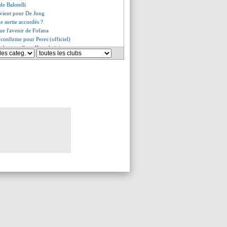
 de Balotelli
évient pour De Jong
e sortie accordés ?
ue l'avenir de Fofana
confirme pour Peres (officiel)
de un oeil sur Bensebaini
endu vendredi à Marseille !
ino, le démenti de Klopp
séduisante pour Kehrer ?
rme pour Gouiri
rella, Grimaldo comme plan B
r un défenseur d'Empoli ?
ffre refusée pour Firmino
nfirmés pour Alexis Sanchez !
ain Lens doit signer !
pousse pour Ronaldo
ares relancée !
t confirme pour Diacre
ait pour Molina (officiel)
ea recalé pour Fofana
ttendu vendredi !
n optimiste pour Saliba
n se paie Guendouzi !
c Fenerbahçe pour Peres ?
dément pour Ter Stegen
le piste pour Gueye