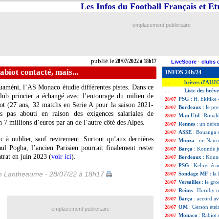
Les Infos du Football Français et E
emplacement publicitaire
publié le
28/07/2022 à 18h17
LiveScore
-
clubs 
biot contacté, mais...
INFOS 24h/24
brèves d'AUJ
...
uaméni, l’AS Monaco étudie différentes pistes. Dans ce
Liste des brève
...
club princier a échangé avec l’entourage du milieu de
PSG
: H. Ekitike 
28/07
iot (27 ans, 32 matchs en Serie A pour la saison 2021-
Bordeaux
: le pr
28/07
s pas abouti en raison des exigences salariales de
Man Utd
: Ronald
28/07
on 7 millions d’euros par an de l’autre côté des Alpes.
Rennes
: un défe
28/07
ASSE
: Bouanga v
28/07
c à oublier, sauf revirement. Surtout qu’aux dernières
Monza
: un Nancé
28/07
ul Pogba, l’ancien Parisien pourrait finalement rester
Barça
: Koundé ju
28/07
trat en juin 2023 (
voir ici
).
Bordeaux
: Koun
28/07
PSG
: Kehrer éca
28/07
 Lantheaume - 28/07/22 à 18h17
Sondage MF
: la
28/07
Versailles
: le gr
28/07
Reims
: Hornby re
28/07
Barça
: accord a
28/07
OM
: Gerson éte
28/07
emplacement publicitaire
Monaco
: Rabiot 
28/07