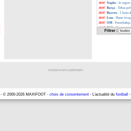
Naples
: le regret
28/07
Barça
: Tebas pr
28/07
Bayern
: 2 bons d
28/07
Lens
: Haise évoq
28/07
OM
: Fenerbahçe 
28/07
PSG
: Campos gar
28/07
Filtrer :
OM
: Tavares att
28/07
Liverpool
: Firm
28/07
PSG
: une piste 
28/07
Rennes
: Nice fe
28/07
Man City
: Cucu
28/07
Nice
: 12 M€ pou
28/07
Liverpool
: une o
28/07
OM
: contacts co
28/07
emplacement publicitaire
Versailles
: Jerem
28/07
Atletico
: Tebas 
28/07
OM
: la piste Tav
28/07
EdF (f)
: Le Graë
28/07
Atletico
: c'est f
28/07
- © 2000-2026 MAXIFOOT -
choix de consentement
- L'actualité du
football
-
Leicester
: Chels
28/07
Barça
: Koundé a
28/07
OM
: la directio
28/07
PHOTO
: Joaqui
28/07
OM
: accord ave
28/07
Barça
: le club 
28/07
PSG
: une nouvel
28/07