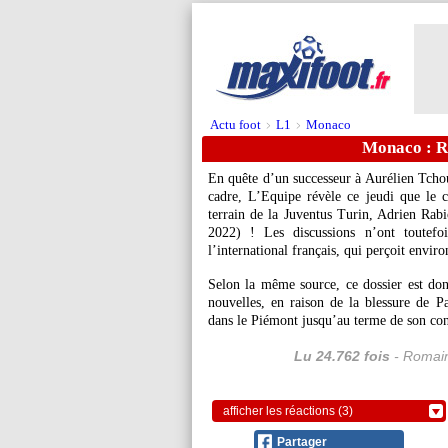
Actu foot
L1
Monaco
>
>
Monaco : Ra
En quête d’un successeur à Aurélien Tcho
cadre, L’Equipe révèle ce jeudi que le 
terrain de la Juventus Turin, Adrien Rab
2022) ! Les discussions n’ont toutefoi
l’international français, qui perçoit envir
Selon la même source, ce dossier est don
nouvelles, en raison de la blessure de Pa
dans le Piémont jusqu’au terme de son con
Lu 24.762 fois
- Romain
afficher les réactions (3)
Partager