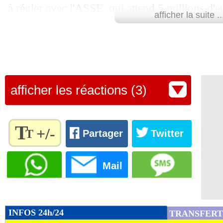
à régler avec l'ASSE, qui attend 5 millions d'e
afficher la suite ..
de son côté le média But! en présentant l'anci
tenté" par cette destination.
Lu 37.734 fois
- Romain Lantheaume
afficher les réactions (3)
T
+/-
T
Partager
Twitter
Règlez la
taille du
Mail
texte
pour
l'adapter
à vos
INFOS 24h/24
TRANSFERT
préférences