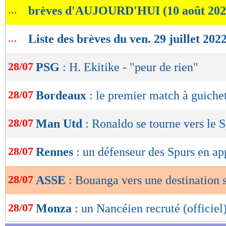
...
brèves d'AUJOURD'HUI (10 août 202
de
lecture
...
Liste des brèves du ven. 29 juillet 202
OK
28/07
PSG
: H. Ekitike - "peur de rien"
28/07
Bordeaux
: le premier match à guiche
28/07
Man Utd
: Ronaldo se tourne vers le 
28/07
Rennes
: un défenseur des Spurs en a
28/07
ASSE
: Bouanga vers une destination s
28/07
Monza
: un Nancéien recruté (officiel