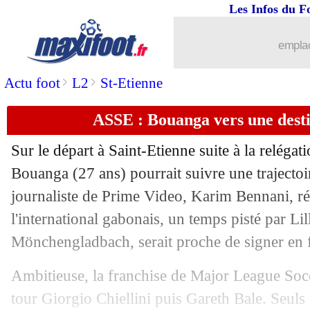
Les Infos du F
emplac
>
>
Actu foot
L2
St-Etienne
ASSE : Bouanga vers une desti
Sur le départ à Saint-Etienne suite à la relégati
Bouanga (27 ans) pourrait suivre une trajectoir
journaliste de Prime Video, Karim Bennani, ré
l'international gabonais, un temps pisté par Lil
Mönchengladbach, serait proche de signer en
Ambitieuse, la franchise de Major League Socce
tour Giorgio Chiellini puis Gareth Bale. Seuls 