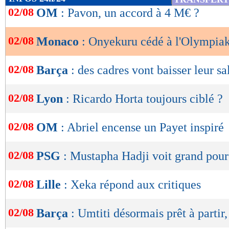
de
02/08
OM
: Pavon, un accord à 4 M€ ?
lecture
02/08
Monaco
: Onyekuru cédé à l'Olympiak
OK
02/08
Barça
: des cadres vont baisser leur sa
02/08
Lyon
: Ricardo Horta toujours ciblé ?
02/08
OM
: Abriel encense un Payet inspiré
02/08
PSG
: Mustapha Hadji voit grand pou
02/08
Lille
: Xeka répond aux critiques
02/08
Barça
: Umtiti désormais prêt à partir,