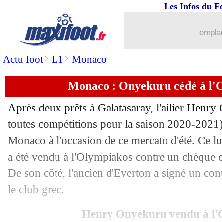
Les Infos du F
02/08
Juve
: Ronaldo espère toujours le Real
emplac
02/08
Monaco
: Mitchell défend son mercat
>
>
Actu foot
L1
Monaco
02/08
PSG
: Hakimi, le soutien du CUP
Monaco : Onyekuru cédé à l'O
02/08
LEC
: Rennes, le tirage des barrages
Après deux prêts à Galatasaray, l'ailier Henr
02/08
Bordeaux
: l'objectif donné à Petkovi
toutes compétitions pour la saison 2020-2021)
Monaco à l'occasion de ce mercato d'été. Ce lun
02/08
PSG
: Kimpembe a du mal à encaisser
a été vendu à l'Olympiakos contre un chèque e
De son côté, l'ancien d'Everton a signé un con
02/08
Juve
: Mbappé, le souvenir de Barzagl
le club grec.
02/08
Real
: Benzema, ses efforts pour prol
Henry Onyekuru vendu à l'