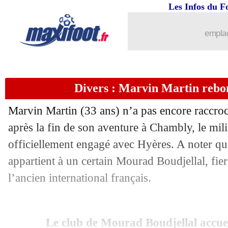
Les Infos du F
emplac
Divers : Marvin Martin rebon
...
brèves d'AUJOURD'HUI ( 6 août 202
Marvin Martin (33 ans) n’a pas encore raccro
...
Liste des brèves du mar. 3 août 2021
après la fin de son aventure à Chambly, le mili
officiellement engagé avec Hyères. A noter qu
02/08
Barça
: Griezmann toujours menacé
appartient à un certain Mourad Boudjellal, fie
02/08
Montpellier
: Ferri confirme des "con
l’ancien international français.
02/08
L2
: Auxerre rejoint les équipes de têt
Le club de Mourad Boudjellal accue