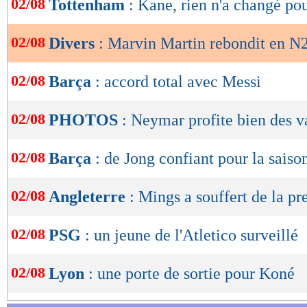
02/08
Tottenham
: Kane, rien n'a changé po
de
lecture
02/08
Divers
: Marvin Martin rebondit en N2
OK
02/08
Barça
: accord total avec Messi
02/08
PHOTOS
: Neymar profite bien des v
02/08
Barça
: de Jong confiant pour la saiso
02/08
Angleterre
: Mings a souffert de la pr
02/08
PSG
: un jeune de l'Atletico surveillé
02/08
Lyon
: une porte de sortie pour Koné