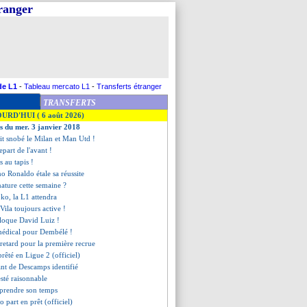
tranger
de L1
-
Tableau mercato L1
-
Transferts étranger
TRANSFERTS
OURD'HUI ( 6 août 2026)
es du mer. 3 janvier 2018
ait snobé le Milan et Man Utd !
epart de l'avant !
s au tapis !
ano Ronaldo étale sa réussite
nature cette semaine ?
oko, la L1 attendra
'Vila toujours active !
bloque David Luiz !
 médical pour Dembélé !
t retard pour la première recrue
rêté en Ligue 2 (officiel)
ant de Descamps identifié
resté raisonnable
 prendre son temps
 part en prêt (officiel)