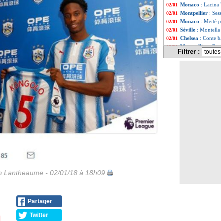
Monaco
: Lacina
02/01
Montpellier
: Ses
02/01
Monaco
: Meïté 
02/01
Séville
: Montella
02/01
Chelsea
: Conte b
02/01
Montpellier
: Rou
02/01
Filtrer :
ASSE
: Oscar Gar
02/01
OM
: Eyraud con
02/01
Lille
: Bordeaux 
02/01
Sondage MF
: v
02/01
Lyon
: le cas Ferr
02/01
Liverpool
: Couti
02/01
PSG
: Manchester
02/01
Bayern
: Chelsea 
02/01
Lyon
: un avant-
02/01
Monaco
: Kongol
02/01
Inter
: Deulofeu e
02/01
Arsenal
: Wenger 
02/01
Celtic
: Henry pou
02/01
Arsenal
: Sanchez
02/01
 Lantheaume - 02/01/18 à 18h09
VIDEO
: ivre, N
02/01
PSG
: retour en
02/01
Montpellier
: c'e
02/01
ASSE
: un défens
02/01
Partager
Lille
: Amadou re
02/01
Liverpool
: Couti
Twitter
02/01