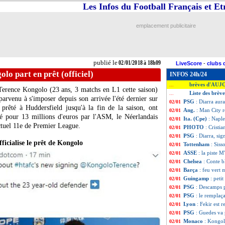
Les Infos du Football Français et E
emplacement publicitaire
publié le
02/01/2018 à 18h09
LiveScore
-
clubs 
o part en prêt (officiel)
INFOS 24h/24
brèves d'AUJ
...
Terence Kongolo
(23 ans, 3 matchs en L1 cette saison)
Liste des brèv
...
rvenu à s'imposer depuis son arrivée l'été dernier sur
PSG
: Diarra aur
02/01
 prêté à Huddersfield jusqu'à la fin de la saison, ont
Ang.
: Man City r
02/01
é pour 13 millions d'euros par l'ASM, le Néerlandais
Ita. (Cpe)
: Naple
02/01
actuel 11e de Premier League.
PHOTO
: Cristi
02/01
PSG
: Diarra, sig
02/01
ficialise le prêt de Kongolo
Tottenham
: Siss
02/01
ASSE
: la piste M
02/01
Chelsea
: Conte 
02/01
Barça
: feu vert
02/01
Guingamp
: peti
02/01
PSG
: Descamps p
02/01
PSG
: le remplaç
02/01
Lyon
: Fekir est 
02/01
PSG
: Guedes va
02/01
Monaco
: Kongolo
02/01