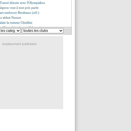
 Traoré discute avec l'Olympiakos
sègnon veut à tout prix partir
part renforcer Bordeaux (off.)
 a séduit Nzonzi
alaie la rumeur Chiellini
ssillon a bien demandé à partir
cia va vite reprendre du service
firme la tendance pour le mercato
offre 10 M€ pour Amadou !
emplacement publicitaire
an Dijk à 84,5 M€, une arnaque
i divise
nho prêt à tout pour le Barça ?
 United tenté par Lucas ?
passe à l'action pour Vidal !
centre supplémentaire ou pas ?
o, ça se confirme...
t Ramires pour se relancer ?
évoque les pistes Luiz et Lemar
sse Dembélé vers la sortie
 et Özil seront remplacés
ainggolan fait polémique !
 Espagne pour Krychowiak ?
st officiel pour Oyongo
eur va arriver cette semaine
nd hommage à Bielsa
nho, l'offre du Barça connue