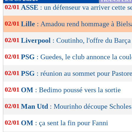
de
02/01
ASSE
: un défenseur va arriver cette 
lecture
02/01
Lille
: Amadou rend hommage à Biels
OK
02/01
Liverpool
: Coutinho, l'offre du Barç
02/01
PSG
: Guedes, le club annonce la coul
02/01
PSG
: réunion au sommet pour Pastor
02/01
OM
: Bedimo poussé vers la sortie
02/01
Man Utd
: Mourinho découpe Scholes
02/01
OM
: ça sent la fin pour Fanni