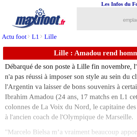
Les Infos du F
02/01
OM
: Eyraud confirme la tendance po
emplac
02/01
Lille
: Bordeaux offre 10 M€ pour Am
>
>
Actu foot
L1
Lille
02/01
Sondage MF
: van Dijk à 84,5 M€, un
Lille : Amadou rend homm
02/01
Lyon
: le cas Ferri divise
Débarqué de son poste à Lille fin novembre, l
02/01
Liverpool
: Coutinho prêt à tout pour 
n'a pas réussi à imposer son style au sein du 
l'Argentin va laisser de bons souvenirs à cert
02/01
PSG
: Manchester United tenté par Lu
Ibrahim Amadou
(24 ans, 17 matchs en L1 cet
colonnes de La Voix du Nord, le capitaine d
02/01
Bayern
: Chelsea passe à l'action pour
à l'ancien coach de l'Olympique de Marseille.
02/01
Lyon
: un avant-centre supplémentaire
"Marcelo Bielsa m’a vraiment beaucoup apporté