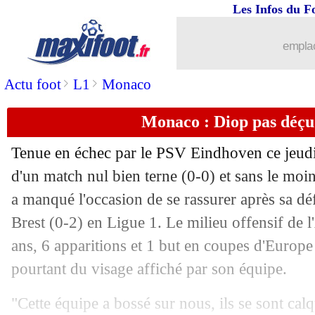
Les Infos du F
emplac
>
>
Actu foot
L1
Monaco
Monaco : Diop pas déçu 
...
brèves d'AUJOURD'HUI ( 8 août 202
Tenue en échec par le PSV Eindhoven ce jeud
...
Liste des brèves du ven. 5 novembre 
d'un match nul bien terne (0-0) et sans le moi
a manqué l'occasion de se rassurer après sa dé
04/11
OM
: Guendouzi voit un nul immérité
Brest (0-2) en Ligue 1. Le milieu offensif de
ans, 6 apparitions et 1 but en coupes d'Europe c
04/11
OM
: V. Rongier - "on mérite mieux"
pourtant du visage affiché par son équipe.
04/11
OM
: la frustration de Payet
"Cette équipe a bossé sur nous, ils se sont calq