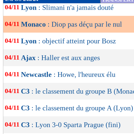
de
04/11
Lyon
: Slimani n'a jamais douté
lecture
04/11
Monaco
: Diop pas déçu par le nul
OK
04/11
Lyon
: objectif atteint pour Bosz
04/11
Ajax
: Haller est aux anges
04/11
Newcastle
: Howe, l'heureux élu
04/11
C3
: le classement du groupe B (Mona
04/11
C3
: le classement du groupe A (Lyon)
04/11
C3
: Lyon 3-0 Sparta Prague (fini)