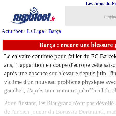
Les Infos du F
04/11
C3
: Marseille-Lazio Rome, les compo
emplac
04/11
Monaco
: Boadu répond aux critiques
>
>
Actu foot
La Liga
Barça
04/11
EdF
: Lenglet remplace Kimpembe
Barça : encore une blessure
04/11
Chelsea
: Chalobah jusqu'en 2026 (offi
Le calvaire continue pour l'ailier du FC Bar
04/11
Côte d'Ivoire
: Zaha refuse encore la 
ans, 1 apparition en coupe d'europe cette saiso
après une absence sur blessure depuis juin, l'in
04/11
Ajax
: un échange Onana-Eriksen avec 
victime d'un nouveau problème physique avec 
gauche", d'après un communiqué officiel du cl
04/11
C3
: Lyon-Sparta Prague, les compos
Pour l'instant, les Blaugrana n'ont pas dévoilé 
04/11
C3
: Monaco-PSV Eindhoven, les com
de l'ancien joueur du Borussia Dortmund, mais 