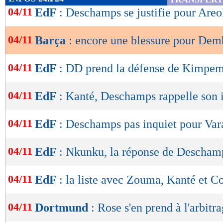
de
04/11
EdF
: Deschamps se justifie pour Areo
lecture
04/11
Barça
: encore une blessure pour Dem
OK
04/11
EdF
: DD prend la défense de Kimpe
04/11
EdF
: Kanté, Deschamps rappelle son
04/11
EdF
: Deschamps pas inquiet pour Var
04/11
EdF
: Nkunku, la réponse de Descham
04/11
EdF
: la liste avec Zouma, Kanté et 
04/11
Dortmund
: Rose s'en prend à l'arbitr