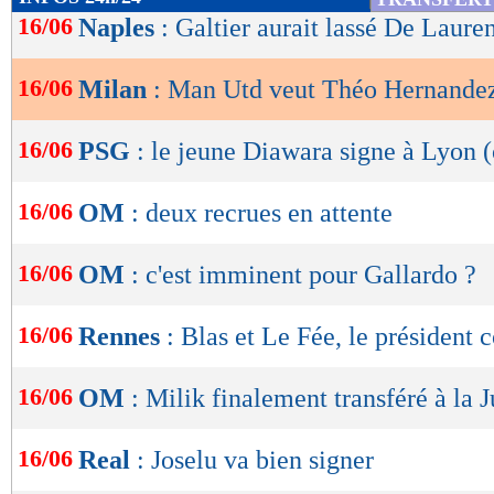
de
16/06
Naples
: Galtier aurait lassé De Lauren
lecture
16/06
Milan
: Man Utd veut Théo Hernandez
OK
16/06
PSG
: le jeune Diawara signe à Lyon (
16/06
OM
: deux recrues en attente
16/06
OM
: c'est imminent pour Gallardo ?
16/06
Rennes
: Blas et Le Fée, le président 
16/06
OM
: Milik finalement transféré à la 
16/06
Real
: Joselu va bien signer