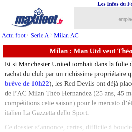
Les Infos du F
16/06
Montpellier
: pas encore d'offre pour
emplac
16/06
Benfica
: Ndour, Rui Costa amer...
>
>
Actu foot
Serie A
Milan AC
16/06
Man City
: le Bayern pense à Walker
Milan : Man Utd veut Thé
16/06
OM
: le club dément un accord avec 
Et si Manchester United tombait dans la folie 
16/06
Barça
: Raphinha confirme encore ses 
rachat du club par un richissime propriétaire qa
brève de 10h22
), les Red Devils ont déjà placé
16/06
PSG
: Nagelsmann pourrait réclamer 
de l’AC Milan Théo
Hernandez
(25 ans, 45 ma
compétitions cette saison) pour le mercato d’é
16/06
Dortmund
: Dahoud signe à Brighton (
italien La Gazzetta dello Sport.
16/06
Chelsea
: contrat résilié pour Bakayok
Ce dossier s’annonce, certes, difficile à bouc