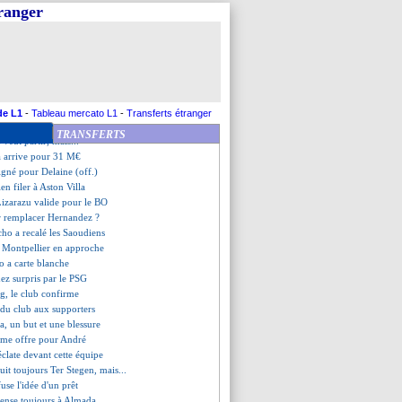
, nouvelle offre de la Juve
tranger
eut gagner pour Diogo Jota
ley se trouve à Marseille
ndez voit un modèle à suivre
 pour Diogo Jota et son frère
 a aussi signé (officiel)
 Galatasaray insiste
aldo vote pour le PSG
de L1
-
Tableau mercato L1
-
Transferts étranger
lique son départ
TRANSFERTS
veut partir, mais...
 arrive pour 31 M€
 signé pour Delaine (off.)
ien filer à Aston Villa
izarazu valide pour le BO
r remplacer Hernandez ?
cho a recalé les Saoudiens
e Montpellier en approche
o a carte blanche
ez surpris par le PSG
, le club confirme
 du club aux supporters
a, un but et une blessure
ème offre pour André
éclate devant cette équipe
it toujours Ter Stegen, mais...
use l'idée d'un prêt
 pense toujours à Almada