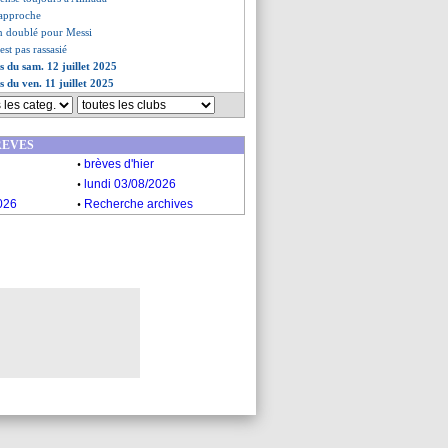
 approche
n doublé pour Messi
est pas rassasié
s du sam. 12 juillet 2025
s du ven. 11 juillet 2025
REVES
.
brèves d'hier
.
lundi 03/08/2026
.
026
Recherche archives