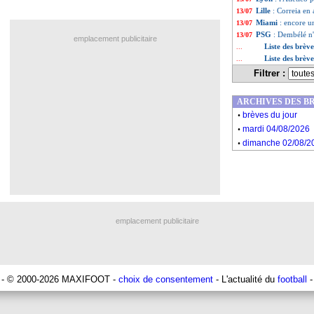
Lille
: Correia en
13/07
Miami
: encore u
13/07
PSG
: Dembélé n'
13/07
emplacement publicitaire
Liste des brève
...
Liste des brève
...
Filtrer :
ARCHIVES DES B
.
brèves du jour
.
mardi 04/08/2026
.
dimanche 02/08/2
emplacement publicitaire
- © 2000-2026 MAXIFOOT -
choix de consentement
- L'actualité du
football
-