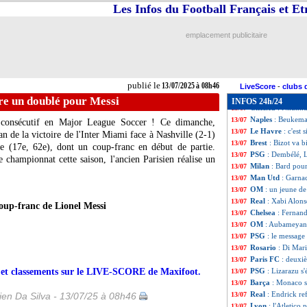
Man Utd
: Sancho
13/07
Les Infos du Football Français et E
Chelsea
: Neto v
13/07
VIDEO
: Egan-Ri
13/07
emplacement publicitaire
PSG
: Luis Ferna
13/07
VIDEO
: le YNWA
13/07
Le Havre
: Mpasi
13/07
Naples
: Osimhen,
13/07
publié le
13/07/2025 à 08h46
CdM Clubs
: Ron
13/07
LiveScore
-
clubs 
Nice
: Rivère exp
13/07
re un doublé pour Messi
INFOS 24h/24
Chelsea
: Nkunku 
13/07
Naples
: Beukema
13/07
 consécutif en Major League Soccer ! Ce dimanche,
Le Havre
: c'est
13/07
san de la victoire de l'Inter Miami face à Nashville (2-1)
Brest
: Bizot va b
13/07
pe (17e, 62e), dont un coup-franc en début de partie.
PSG
: Dembélé, L
13/07
 championnat cette saison, l'ancien Parisien réalise un
Milan
: Bard pou
13/07
Man Utd
: Garna
13/07
OM
: un jeune d
13/07
Real
: Xabi Alons
13/07
oup-franc de Lionel Messi
Chelsea
: Fernand
13/07
OM
: Aubameyang
13/07
PSG
: le message
13/07
Rosario
: Di Mari
13/07
Paris FC
: deuxi
13/07
rs et classements sur le LIVE-SCORE de Maxifoot.
PSG
: Lizarazu s'
13/07
Barça
: Monaco su
13/07
Real
: Endrick ref
en Da Silva - 13/07/25 à 08h46
13/07
Lyon
: l'Atletico
13/07