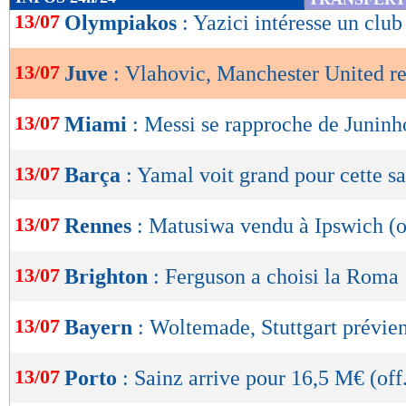
de
13/07
Olympiakos
: Yazici intéresse un clu
lecture
13/07
Juve
: Vlahovic, Manchester United re
OK
13/07
Miami
: Messi se rapproche de Juninh
13/07
Barça
: Yamal voit grand pour cette s
13/07
Rennes
: Matusiwa vendu à Ipswich (o
13/07
Brighton
: Ferguson a choisi la Roma
13/07
Bayern
: Woltemade, Stuttgart prévie
13/07
Porto
: Sainz arrive pour 16,5 M€ (off