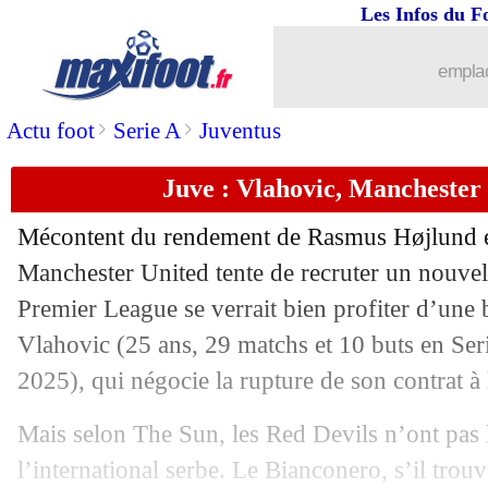
Les Infos du F
emplac
>
>
Actu foot
Serie A
Juventus
Juve : Vlahovic, Manchester 
Mécontent du rendement de Rasmus Højlund e
Manchester United tente de recruter un nouvel
Premier League se verrait bien profiter d’une 
...
brèves d'AUJOURD'HUI ( 8 août 202
Vlahovic
(25 ans, 29 matchs et 10 buts en Ser
2025), qui négocie la rupture de son contrat à
...
Liste des brèves du lun. 14 juillet 2025
Mais selon The Sun, les Red Devils n’ont pas 
13/07
EdF (f)
: carton plein, Bonadei est blu
l’international serbe. Le Bianconero, s’il trou