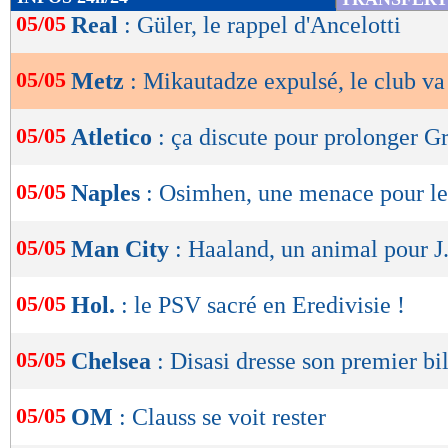
de
05/05
Real
: Güler, le rappel d'Ancelotti
lecture
05/05
Metz
: Mikautadze expulsé, le club va
OK
05/05
Atletico
: ça discute pour prolonger 
05/05
Naples
: Osimhen, une menace pour l
05/05
Man City
: Haaland, un animal pour 
05/05
Hol.
: le PSV sacré en Eredivisie !
05/05
Chelsea
: Disasi dresse son premier bi
05/05
OM
: Clauss se voit rester