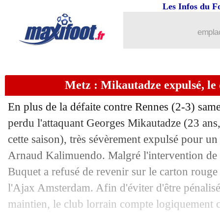
Les Infos du F
05/05
West Ham
: Moyes, départ acté
emplac
05/05
Ita.
: Giroud buteur, le Milan accroché
05/05
Chelsea
: Palmer, la statistique indéce
Metz : Mikautadze expulsé, le 
05/05
Ang.
: Liverpool domine Tottenham
En plus de la défaite contre Rennes (2-3) sam
05/05
All.
: le Bayer toujours irrésistible !
perdu l'attaquant Georges
Mikautadze
(23 ans,
cette saison), très sévèrement expulsé pour un
05/05
EdF
: les JO, la réponse de Mbappé
Arnaud Kalimuendo. Malgré l'intervention de 
Buquet a refusé de revenir sur le carton rouge 
05/05
Man Utd
: Dortmund veut garder Sanc
l'Ajax Amsterdam. Afin d'éviter d'être pénalisé 
maintien, le club lorrain compte logiquement c
05/05
Lille
: Gomes répond pour son avenir