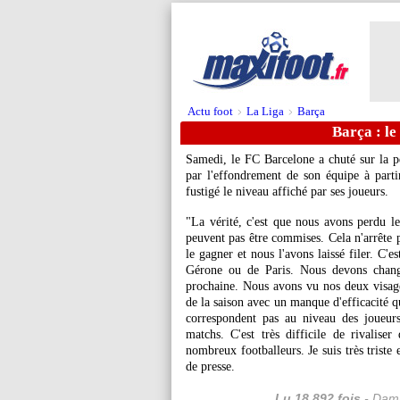
Actu foot
La Liga
Barça
>
>
Barça : le
Samedi, le FC Barcelone a chuté sur la p
par l'effondrement de son équipe à parti
fustigé le niveau affiché par ses joueurs.
"La vérité, c'est que nous avons perdu le
peuvent pas être commises. Cela n'arrête 
le gagner et nous l'avons laissé filer. C
Gérone ou de Paris. Nous devons change
prochaine. Nous avons vu nos deux visages
de la saison avec un manque d'efficacité qu
correspondent pas au niveau des joueur
matchs. C'est très difficile de rivaliser
nombreux footballeurs. Je suis très triste
de presse.
Lu 18.892 fois
- Dami