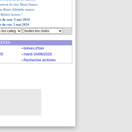
 festival du duo Messi-Suarez
lan Reine-Adelaïde rassure
, Bölöni furieux !
es du sam. 4 mai 2024
es du ven. 3 mai 2024
REVES
.
brèves d'hier
.
26
mardi 04/08/2026
.
Recherche archives