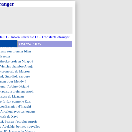
 retour acté au PSG
tranger
elsea, Aston Villa battu
ense Garcia
intérêt du Barça déjà calmé
appel d'Ancelotti
 expulsé, le club va contester
cute pour prolonger Griezmann
, une menace pour le PSG ?
de L1
-
Tableau mercato L1
-
Transferts étranger
and, un animal pour J. Redknapp
TRANSFERTS
é en Eredivisie !
dresse son premier bilan
it rester
issoko croit en Mbappé
 Vinicius chambre Araujo !
 le pronostic de Macron
nd, Guardiola savoure
ement pour Mendy !
nd, l'arbitre désigné
 Diawara a vraiment espoir
analyse de Lizarazu
o forfait contre le Real
 confirmation d'Inzaghi
d'Ancelotti avec ses joueurs
t cash de Xavi
si, Suarez n'est plus surpris
ne-Adelaïde, bonnes nouvelles
es JO, la sortie de Macron