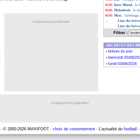
Inter Miami
: le
05/05
Molenbeek
: le c
05/05
Metz
: l'arbitrage
05/05
Liste des brèv
...
emplacement publicitaire
Liste des brèv
...
Filtrer :
ARCHIVES DES B
.
brèves du jour
.
mercredi 05/08/20
.
lundi 03/08/2026
emplacement publicitaire
- © 2000-2026 MAXIFOOT -
choix de consentement
- L'actualité du
football
-