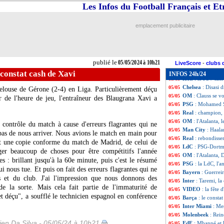
Roma
: Sanches,
05/05
Les Infos du Football Français et E
Ang.
: le show Ch
05/05
Barça
: Xavi enc
05/05
emplacement publicitaire
PSG
: Simons, l'
05/05
Real
: Güler, le r
05/05
Metz
: Mikautadze
05/05
Atletico
: ça dis
05/05
publié le
05/05/2024 à 10h21
Naples
: Osimhen
05/05
LiveScore
-
clubs 
Man City
: Haal
05/05
 constat cash de Xavi
INFOS 24h/24
Hol.
: le PSV sacr
05/05
Chelsea
: Disasi 
05/05
elouse de Gérone (2-4) en Liga. Particulièrement déçu
OM
: Clauss se vo
05/05
r de l'heure de jeu, l'entraîneur des Blaugrana Xavi a
PSG
: Mohamed S
05/05
Real
: champion,
05/05
OM
: l'Atalanta,
05/05
 contrôle du match à cause d'erreurs flagrantes qui ne
Man City
: Haala
05/05
pas de nous arriver. Nous avions le match en main pour
Real
: rebondiss
05/05
'est une copie conforme du match de Madrid, de celui de
LdC
: PSG-Dortmu
05/05
r beaucoup de choses pour être compétitifs l'année
OM
: l'Atalanta,
05/05
 : brillant jusqu'à la 60e minute, puis c'est le résumé
PSG
: la LdC, l'
05/05
i nous tue. Et puis on fait des erreurs flagrantes qui ne
Bayern
: Guerreir
05/05
s et du club. J'ai l'impression que nous donnons des
Inter
: Taremi, la
05/05
 de la sorte. Mais cela fait partie de l'immaturité de
VIDEO
: la fête 
05/05
 et déçu", a soufflé le technicien espagnol en conférence
Barça
: le consta
05/05
Inter Miami
: Mes
05/05
Molenbeek
: Rei
05/05
en Da Silva - 05/05/24 à 10h21
EdF
: Mbappé et l
05/05