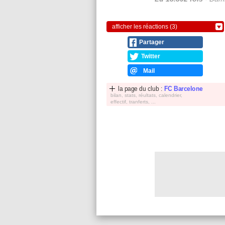
afficher les réactions (3)
Partager
Twitter
Mail
la page du club :
FC Barcelone
bilan, stats, réultats, calendrier,
effectif, tranferts, ...