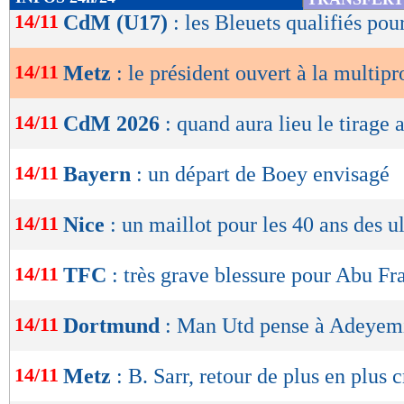
de
14/11
CdM (U17)
: les Bleuets qualifiés pou
Lu 6.288 fois
- Romain Rigaux -
lecture
14/11
Metz
: le président ouvert à la multipr
OK
14/11
CdM 2026
: quand aura lieu le tirage a
14/11
Bayern
: un départ de Boey envisagé
14/11
Nice
: un maillot pour les 40 ans des ul
14/11
TFC
: très grave blessure pour Abu Fra
14/11
Dortmund
: Man Utd pense à Adeyem
14/11
Metz
: B. Sarr, retour de plus en plus 