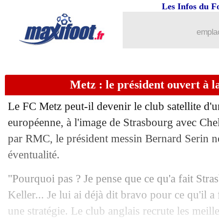
Les Infos du F
14/11
EdF
: Cherki, l'analyse surprenante d
emplac
14/11
Barça
: remontada, Umtiti dévoile les 
14/11
Amical
: le Maroc s'offre le Mozambi
Metz : le président ouvert à l
14/11
EdF
: demi-blessure, Rothen fustige 
Le FC Metz peut-il devenir le club satellite d'
14/11
EdF (Espoirs)
: la France accrochée e
européenne, à l'image de Strasbourg avec Chels
par RMC, le président messin Bernard Serin ne 
14/11
EdF (Espoirs)
: Risser remplacé à la 
éventualité.
14/11
Galatasaray
: vers une prolongation d
"Pourquoi pas ? Je pense que ce qu'a fait Stra
Keller... Je lui ai déjà dit bravo pour ce qu'il a
14/11
EdF
: R. Cherki - "pas un mec de stats
une stratégie. Le club anglais recrute les meil