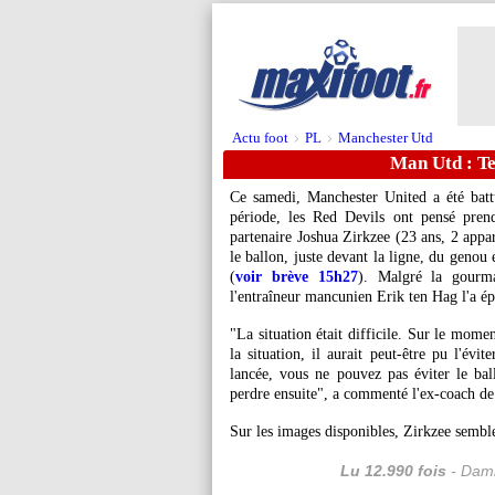
Actu foot
PL
Manchester Utd
>
>
Man Utd : T
Ce samedi, Manchester United a été bat
période, les Red Devils ont pensé pren
partenaire Joshua
Zirkzee
(23 ans, 2 appar
le ballon, juste devant la ligne, du genou
(
voir brève 15h27
). Malgré la gourma
l'entraîneur mancunien Erik ten Hag l'a é
"La situation était difficile. Sur le moment
la situation, il aurait peut-être pu l'évi
lancée, vous ne pouvez pas éviter le ba
perdre ensuite", a commenté l'ex-coach d
Sur les images disponibles, Zirkzee semble 
Lu 12.990 fois
- Dami