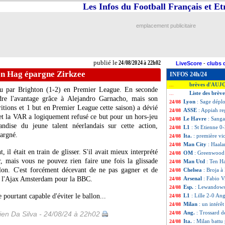
Les Infos du Football Français et E
emplacement publicitaire
publié le
24/08/2024 à 22h02
LiveScore
-
clubs 
en Hag épargne Zirkzee
INFOS 24h/24
brèves d'AUJ
...
tu par Brighton (1-2) en Premier League. En seconde
Liste des brèv
...
dre l'avantage grâce à Alejandro Garnacho, mais son
Lyon
: Sage dépl
24/08
itions et 1 but en Premier League cette saison) a dévié
ASSE
: Appiah reg
24/08
 et la VAR a logiquement refusé ce but pour un hors-jeu
Le Havre
: Sanga
24/08
ndise du jeune talent néerlandais sur cette action,
L1
: St Etienne 0
24/08
pargné.
Ita.
: première vic
24/08
Man City
: Haala
24/08
, il était en train de glisser. S'il avait mieux interprété
OM
: Greenwood 
24/08
ter, mais vous ne pouvez rien faire une fois la glissade
Man Utd
: Ten H
24/08
llon. C'est forcément décevant de ne pas gagner et de
Chelsea
: Broja à
24/08
e l'Ajax Amsterdam pour la BBC.
Arsenal
: Fabio V
24/08
Esp.
: Lewandowsk
24/08
pourtant capable d'éviter le ballon...
L1
: Lille 2-0 Ang
24/08
Milan
: un intérê
24/08
Ang.
: Trossard d
en Da Silva - 24/08/24 à 22h02
24/08
Ita.
: Milan battu
24/08