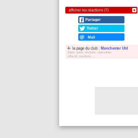
afficher les réactions (7)
Partager
Twitter
Mail
la page du club :
Manchester Utd
bilan, stats, réultats, calendrier,
effectif, tranferts, ...