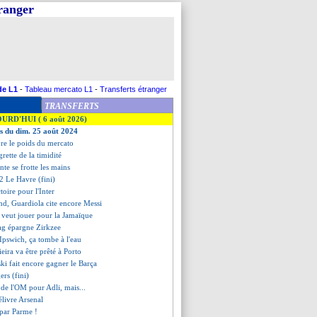
tranger
de L1
-
Tableau mercato L1
-
Transferts étranger
TRANSFERTS
OURD'HUI ( 6 août 2026)
es du dim. 25 août 2024
ore le poids du mercato
rette de la timidité
nte se frotte les mains
-2 Le Havre (fini)
toire pour l'Inter
nd, Guardiola cite encore Messi
veut jouer pour la Jamaïque
ag épargne Zirkzee
 Ipswich, ça tombe à l'eau
ieira va être prêté à Porto
i fait encore gagner le Barça
ers (fini)
t de l'OM pour Adli, mais...
élivre Arsenal
 par Parme !