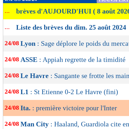
de
...
brèves d'AUJOURD'HUI ( 8 août 202
lecture
OK
...
Liste des brèves du dim. 25 août 2024
24/08
Lyon
: Sage déplore le poids du merca
24/08
ASSE
: Appiah regrette de la timidité
24/08
Le Havre
: Sangante se frotte les mai
24/08
L1
: St Etienne 0-2 Le Havre (fini)
24/08
Ita.
: première victoire pour l'Inter
24/08
Man City
: Haaland, Guardiola cite e