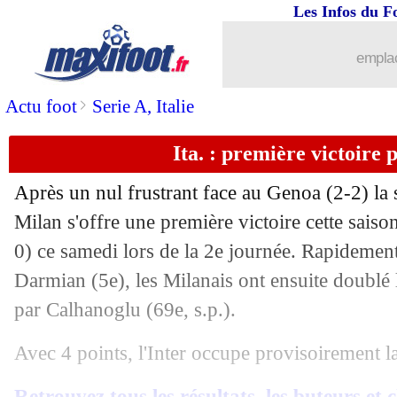
Les Infos du F
emplac
>
Actu foot
Serie A, Italie
Ita. : première victoire 
Après un nul frustrant face au Genoa (2-2) la s
Milan s'offre une première victoire cette saiso
0) ce samedi lors de la 2e journée. Rapidemen
Darmian (5e), les Milanais ont ensuite doublé
par Calhanoglu (69e, s.p.).
Avec 4 points, l'Inter occupe provisoirement la
Retrouvez tous les résultats, les buteurs et