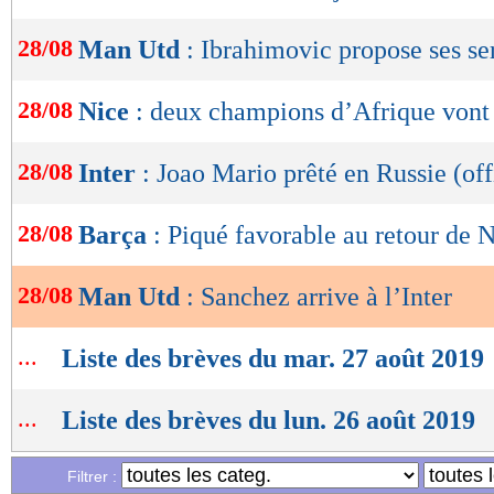
OK
28/08
Man Utd
: Ibrahimovic propose ses se
28/08
Nice
: deux champions d’Afrique vont
28/08
Inter
: Joao Mario prêté en Russie (off
28/08
Barça
: Piqué favorable au retour de
28/08
Man Utd
: Sanchez arrive à l’Inter
...
Liste des brèves du mar. 27 août 2019
...
Liste des brèves du lun. 26 août 2019
Filtrer :