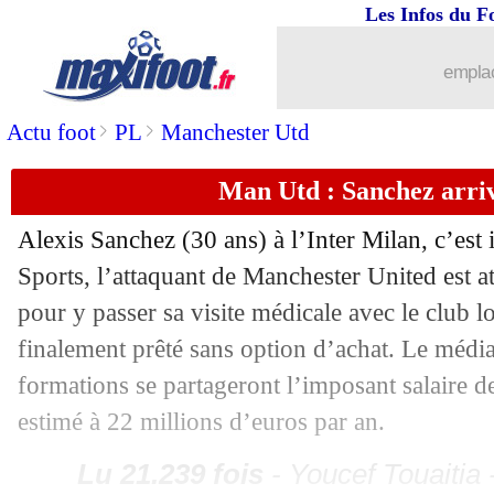
Les Infos du F
28/08
Inter
: Gabigol va rapporter 18 M€
emplac
28/08
VIDEO
: il célèbre, embrasse sa copin
>
>
Actu foot
PL
Manchester Utd
28/08
Barça
: Rakitic aussi n'est pas emballé
Man Utd : Sanchez arriv
28/08
PSG
: Dybala, Eriksen et Icardi ciblés
Alexis
Sanchez
(30 ans) à l’Inter Milan, c’es
Sports, l’attaquant de Manchester United est at
28/08
OM
: Gustavo, et maintenant Monaco
pour y passer sa visite médicale avec le club l
finalement prêté sans option d’achat. Le média
28/08
PSG
: Sarabia a dit oui tout de suite
formations se partageront l’imposant salaire de 
28/08
Barça
: l'agent de Dembélé veut résist
estimé à 22 millions d’euros par an.
Lu 21.239 fois
- Youcef Touaitia 
28/08
Real
: Pogba, Zidane n'a pas abandon