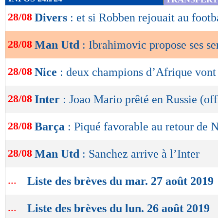
de
28/08
Divers
: et si Robben rejouait au footb
lecture
OK
28/08
Man Utd
: Ibrahimovic propose ses se
28/08
Nice
: deux champions d’Afrique vont
28/08
Inter
: Joao Mario prêté en Russie (off
28/08
Barça
: Piqué favorable au retour de
28/08
Man Utd
: Sanchez arrive à l’Inter
...
Liste des brèves du mar. 27 août 2019
...
Liste des brèves du lun. 26 août 2019