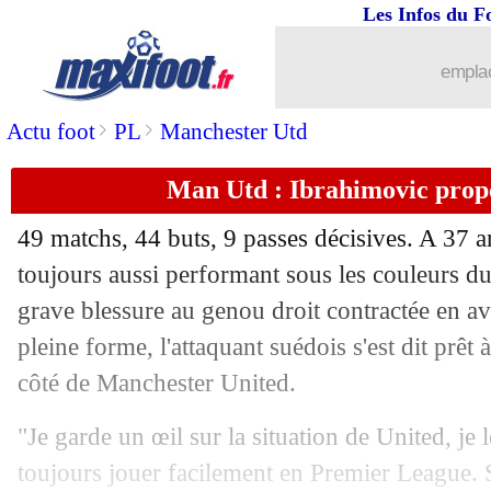
Les Infos du F
28/08
OM
: Payet change d'équipementier
emplac
28/08
Inter
: Gabigol va rapporter 18 M€
>
>
Actu foot
PL
Manchester Utd
28/08
VIDEO
: il célèbre, embrasse sa copin
Man Utd : Ibrahimovic propo
28/08
Barça
: Rakitic aussi n'est pas emballé
49 matchs, 44 buts, 9 passes décisives. A 37 a
toujours aussi performant sous les couleurs d
28/08
PSG
: Dybala, Eriksen et Icardi ciblés
grave blessure au genou droit contractée en av
28/08
pleine forme, l'attaquant suédois s'est dit prêt
OM
: Gustavo, et maintenant Monaco
côté de Manchester United.
28/08
PSG
: Sarabia a dit oui tout de suite
"Je garde un œil sur la situation de United, je l
28/08
Barça
: l'agent de Dembélé veut résist
toujours jouer facilement en Premier League. 