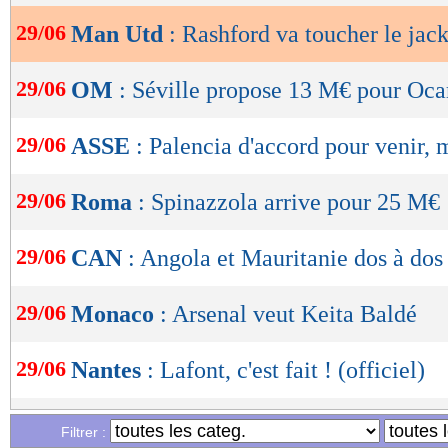
29/06
Man Utd
: Rashford va toucher le jac
OK
29/06
OM
: Séville propose 13 M€ pour Oc
29/06
ASSE
: Palencia d'accord pour venir, m
29/06
Roma
: Spinazzola arrive pour 25 M€
29/06
CAN
: Angola et Mauritanie dos à dos
29/06
Monaco
: Arsenal veut Keita Baldé
29/06
Nantes
: Lafont, c'est fait ! (officiel)
29/06
Argentine
: les pelouses, Messi n’en p
Filtrer :