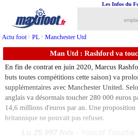
Les Infos du F
emplac
...
brèves d'AUJOURD'HUI ( 6 août 202
>
>
Actu foot
PL
Manchester Utd
...
Liste des brèves du dim. 30 juin 2019
Man Utd : Rashford va touc
29/06
CAN
: la Guinée-Bissau accroche le B
En fin de contrat en juin 2020,
Marcus Rashfo
buts toutes compétitions cette saison) va prol
29/06
Copa America
: les affiches des demie
supplémentaires avec Manchester United. Selon
29/06
Copa America
: le Pérou élimine l'Ur
anglais va désormais toucher 280 000 euros pa
14,6 millions d'euros par an. Une proposition 
29/06
Lyon
: nouvelle offre pour Andersen !
britannique ne pouvait pas refuser.
29/06
Juve
: Rabiot, signature imminente
Lu 25.997 fois
- Youcef Touaitia 