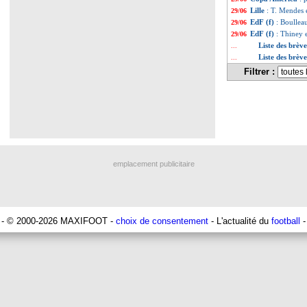
Lille
: T. Mendes 
29/06
EdF (f)
: Boulleau
29/06
EdF (f)
: Thiney 
29/06
Liste des brèv
...
Liste des brève
...
Filtrer :
emplacement publicitaire
- © 2000-2026 MAXIFOOT -
choix de consentement
- L'actualité du
football
-