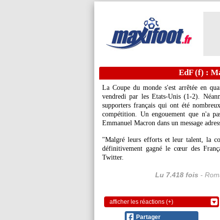
EdF (f) : M
La Coupe du monde s'est arrêtée en quar
vendredi par les Etats-Unis (1-2). Néanm
supporters français qui ont été nombreux
compétition. Un engouement que n'a pas
Emmanuel Macron dans un message adressé
"Malgré leurs efforts et leur talent, la c
définitivement gagné le cœur des Franç
Twitter.
Lu 7.418 fois
- Roma
afficher les réactions (+)
Partager