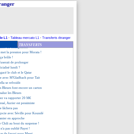
epris la course
tranger
e pour Balotelli
négocie pour Edouard Mendy
Zidane n'est pas conservé
herche une maison à Madrid
ia rentre en Equateur (off.)
 rigueur de Larguet
a sondé Bonucci
de L1
-
Tableau mercato L1
-
Transferts étranger
ssaka, c'est fait ! (officiel)
TRANSFERTS
clame du changement
 met la pression pour Morata !
ça brûle !
userait de prolonger
icialisé lundi ?
gacé le club et le Qatar
ute avec M'Gladbach pour Tait
ella se refroidit
es Bleues font encore un carton
salue les Bleues
dez va rapporter 20 M€
lessé, Aurier est pessimiste
ne lâchera pas
égocie avec Séville pour Koundé
vanier en approche
le Chili au bout du suspense !
 n'a pas oublié Payet !
pas de favori pour Messi