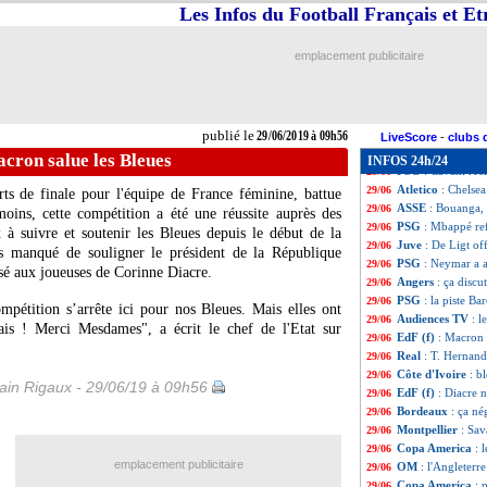
PSG
: Neymar a r
29/06
Les Infos du Football Français et E
Parme
: une offr
29/06
Reims
: Rennes 
29/06
emplacement publicitaire
Lausanne
: Enzo 
29/06
Real
: Eriksen c
29/06
Man Utd
: Valenc
29/06
OM
: Zubar et la
29/06
publié le
29/06/2019 à 09h56
PSG
: Leonardo 
29/06
LiveScore
-
clubs 
Man Utd
: Wan-Bi
29/06
acron salue les Bleues
INFOS 24h/24
PSG
: Cavani ré
29/06
Atletico
: Chelsea
29/06
ts de finale pour l'équipe de France féminine, battue
ASSE
: Bouanga, 
29/06
oins, cette compétition a été une réussite auprès des
PSG
: Mbappé ref
29/06
 à suivre et soutenir les Bleues depuis le début de la
Juve
: De Ligt off
29/06
 manqué de souligner le président de la République
PSG
: Neymar a a
29/06
 aux joueuses de Corinne Diacre.
Angers
: ça disc
29/06
PSG
: la piste Bar
29/06
ompétition s’arrête ici pour nos Bleues. Mais elles ont
Audiences TV
: l
29/06
ais ! Merci Mesdames", a écrit le chef de l'Etat sur
EdF (f)
: Macron 
29/06
Real
: T. Hernan
29/06
Côte d'Ivoire
: b
29/06
in Rigaux - 29/06/19 à 09h56
EdF (f)
: Diacre 
29/06
Bordeaux
: ça n
29/06
Montpellier
: Sa
29/06
Copa America
: 
29/06
emplacement publicitaire
OM
: l'Angleterre
29/06
Copa America
: 
29/06