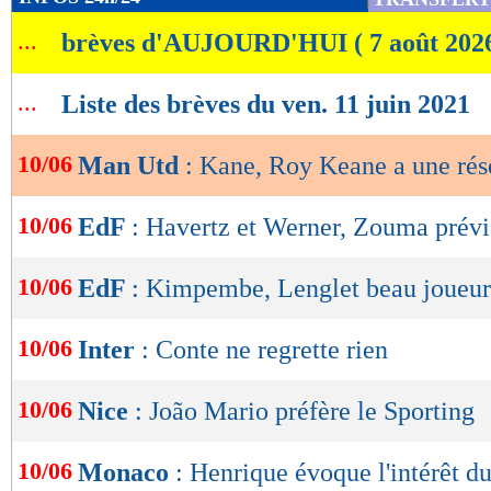
de
...
brèves d'AUJOURD'HUI ( 7 août 202
lecture
OK
...
Liste des brèves du ven. 11 juin 2021
10/06
Man Utd
: Kane, Roy Keane a une rés
10/06
EdF
: Havertz et Werner, Zouma prévi
10/06
EdF
: Kimpembe, Lenglet beau joueur
10/06
Inter
: Conte ne regrette rien
10/06
Nice
: João Mario préfère le Sporting
10/06
Monaco
: Henrique évoque l'intérêt 