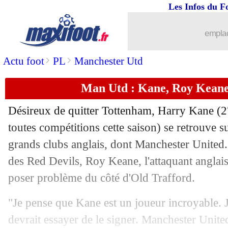
Les Infos du F
emplac
>
>
Actu foot
PL
Manchester Utd
Man Utd : Kane, Roy Keane
Désireux de quitter Tottenham, Harry Kane (2
toutes compétitions cette saison) se retrouve su
grands clubs anglais, dont Manchester United.
des Red Devils, Roy Keane, l'attaquant anglais
poser problème du côté d'Old Trafford.
"Je pense que Kane est un joueur incroyable. 
devrait essayer de le signer. Manchester United