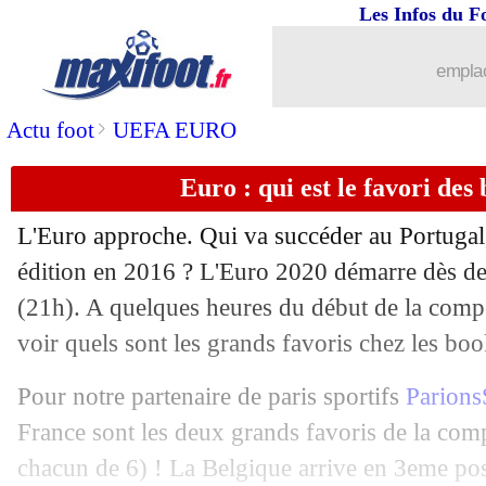
Les Infos du F
emplac
>
Actu foot
UEFA EURO
Euro : qui est le favori de
...
brèves d'AUJOURD'HUI ( 9 août 202
L'Euro approche. Qui va succéder au Portugal,
...
Liste des brèves du ven. 11 juin 2021
édition en 2016 ? L'Euro 2020 démarre dès de
(21h). A quelques heures du début de la compét
10/06
Man Utd
: Kane, Roy Keane a une rés
voir quels sont les grands favoris chez les bo
10/06
EdF
: Havertz et Werner, Zouma prévi
Pour notre partenaire de paris sportifs
Parions
France sont les deux grands favoris de la comp
10/06
EdF
: Kimpembe, Lenglet beau joueur
chacun de 6) ! La Belgique arrive en 3eme pos