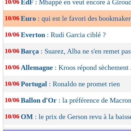
10/06
EdF
: Mbappé en veut encore à Girou
2- Ensuite, dans un second temps et durant de
de
lecture
reverse même 10% du montant total de vos mis
10/06
Euro
: qui est le favori des bookmaker
réel) en paris gratuits jusqu'à 100€ maximum. 
OK
10/06
Everton
: Rudi Garcia ciblé ?
>> Je veux en savoir plus et profiter du bo
10/06
Barça
: Suarez, Alba ne s'en remet pas
>> Voir toutes les cotes de Parions Sport su
Lu 69.037 fois
- Maxifoot - 1
10/06
Allemagne
: Kroos répond sèchement
10/06
Portugal
: Ronaldo ne promet rien
10/06
Ballon d'Or
: la préférence de Macro
10/06
OM
: le prix de Gerson revu à la baiss