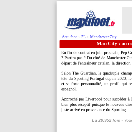
Actu foot
PL
Manchester City
>
>
Man City : un n
En fin de contrat en juin prochain, Pep Gu
? Partira pas ? Du côté de Manchester Cit
départ de l'entraîneur catalan, la direction 
Selon The Guardian, le quadruple champ
tête du Sporting Portugal depuis 2020, le
et sa forte personnalité, un profil qui 
espagnol.
Approché par Liverpool pour succéder à J
bien plus réceptif puisque le nouveau di
juste arrivé en provenance du Sporting.
Lu 20.952 fois
- Youc