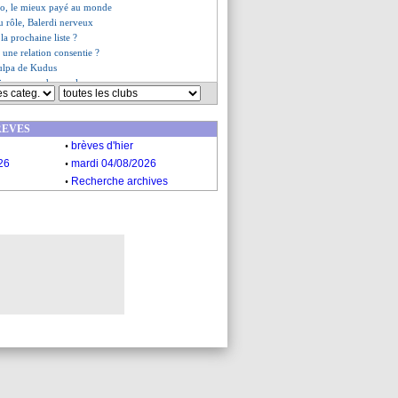
do, le mieux payé au monde
u rôle, Balerdi nerveux
 la prochaine liste ?
: une relation consentie ?
culpa de Kudus
i va reprendre sa place
es du mer. 16 octobre 2024
es du mar. 15 octobre 2024
REVES
.
brèves d'hier
.
26
mardi 04/08/2026
.
Recherche archives