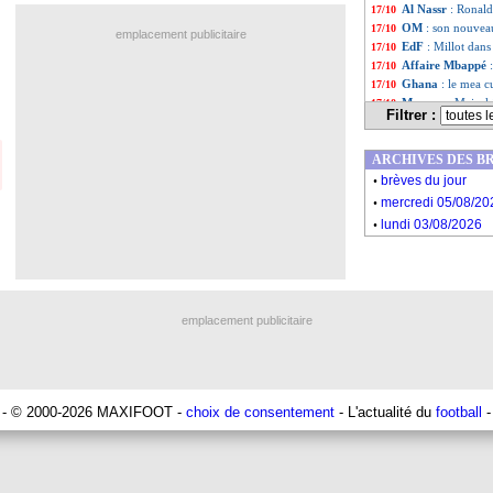
Al Nassr
: Ronal
17/10
OM
: son nouvea
17/10
emplacement publicitaire
EdF
: Millot dans
17/10
Affaire Mbappé
17/10
Ghana
: le mea 
17/10
Monaco
: Majeck
17/10
Filtrer :
Liste des brèv
...
Liste des brèv
...
ARCHIVES DES B
.
brèves du jour
.
mercredi 05/08/20
.
lundi 03/08/2026
emplacement publicitaire
- © 2000-2026 MAXIFOOT -
choix de consentement
- L'actualité du
football
-