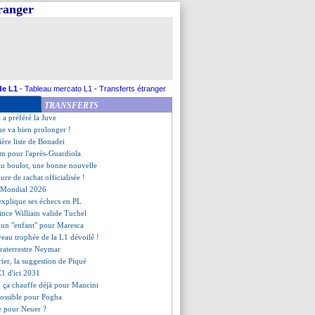
tranger
etour contre Saint-Étienne
 taille Tuchel
 s'incruste pour Davies
t, la drôle d'anecdote d'Adli
a, la blague de Toni
 pourrait arrêter
rdashvili prévient Alisson
de L1
-
Tableau mercato L1
-
Transferts étranger
éré et absent plusieurs mois
TRANSFERTS
, un renvoi qui coûte cher
 a préféré la Juve
ue va bien prolonger !
ière liste de Bonadei
m pour l'après-Guardiola
au boulot, une bonne nouvelle
ure de rachat officialisée !
le Mondial 2026
explique ses échecs en PL
rince William valide Tuchel
 un "enfant" pour Maresca
veau trophée de la L1 dévoilé !
xtraterrestre Neymar
rier, la suggestion de Piqué
C1 d'ici 2031
: ça chauffe déjà pour Mancini
possible pour Pogba
e pour Neuer ?