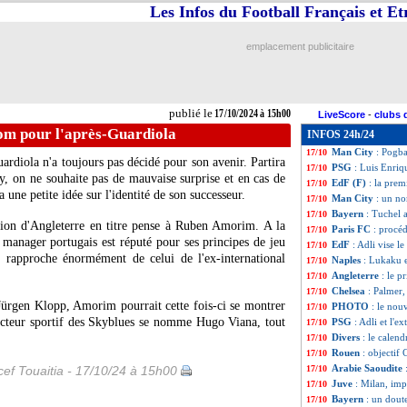
Les Infos du Football Français et E
Lens
: Danso de r
17/10
Bayern
: Hoeness
17/10
Bayern
: le Barça
17/10
emplacement publicitaire
Bordeaux
: Gasse
17/10
Divers
: Guardiol
17/10
Belgique
: Lukaku
17/10
Liverpool
: Mama
17/10
publié le
17/10/2024 à 15h00
LiveScore
-
clubs 
Lens
: Aguilar op
17/10
om pour l'après-Guardiola
INFOS 24h/24
Benfica
: Schmidt
17/10
Man City
: Pogba
17/10
ardiola n'a toujours pas décidé pour son avenir. Partira
PSG
: Luis Enriq
17/10
y, on ne souhaite pas de mauvaise surprise et en cas de
EdF (F)
: la prem
17/10
a une petite idée sur l'identité de son successeur.
Man City
: un no
17/10
Bayern
: Tuchel 
17/10
ion d'Angleterre en titre pense à Ruben Amorim. A la
Paris FC
: procéd
17/10
 manager portugais est réputé pour ses principes de jeu
EdF
: Adli vise 
17/10
se rapproche énormément de celui de l'ex-international
Naples
: Lukaku 
17/10
Angleterre
: le p
17/10
Chelsea
: Palmer,
17/10
ürgen Klopp, Amorim pourrait cette fois-ci se montrer
PHOTO
: le nou
17/10
recteur sportif des Skyblues se nomme Hugo Viana, tout
PSG
: Adli et l'e
17/10
Divers
: le calend
17/10
Rouen
: objectif 
17/10
Arabie Saoudite
ef Touaitia - 17/10/24 à 15h00
17/10
Juve
: Milan, im
17/10
Bayern
: un dout
17/10