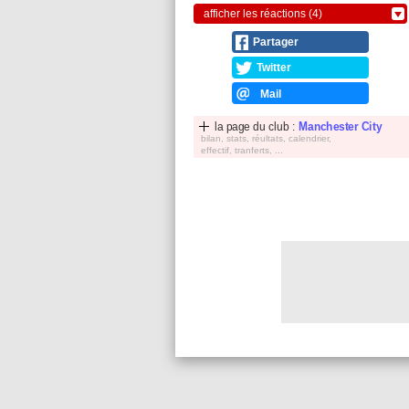
afficher les réactions (4)
Partager
Twitter
Mail
la page du club :
Manchester City
bilan, stats, réultats, calendrier,
effectif, tranferts, ...