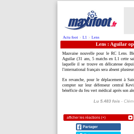
Actu foot
L1
Lens
>
>
Lens : Aguilar op
Mauvaise nouvelle pour le RC Lens. Bles
Aguilar
(31 ans, 5 matchs en L1 cette sai
laquelle il se trouve en délicatesse depui
l'international français sera absent plusieu
En revanche, pour le déplacement à Sai
compter sur leur défenseur central Ke
bénéficie du feu vert médical après son al
Lu 5.483 fois
- Cléme
afficher les réactions (+)
Partager