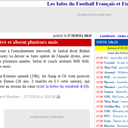
Les Infos du Football Français et E
emplacement publicitaire
publié le
17/10/2024 à 16h34
LiveScore
-
clubs 
éré et absent plusieurs mois
INFOS 24h/24
brèves d'AUJ
...
sé à l'entraînement mercredi, le latéral droit Ruben
Liste des brèv
...
son) va devoir se faire opérer de l'épaule droite, avec
L1
: nouvelle of
17/10
s plusieurs années. Selon le coach artésien Will Still,
Croatie
: la stat
17/10
rs mois.
Man Utd
: pas d
17/10
Arsenal
: Wilsher
17/10
nt-Etienne samedi (19h), les Sang et Or vont pouvoir
PSG
: un monde 
17/10
vin
Danso
(26 ans, 2 matchs en L1 cette saison), qui
Bayern
: Guardio
17/10
erte au niveau du cœur (
voir la brève du vendredi 4/10
).
Monaco
: pas d'
17/10
Genoa
: Balotell
17/10
nt Barbier - 17/10/24 à 16h34
OM
: McCourt, un
17/10
West Ham
: bann
17/10
Golden Boy
: la 
17/10
OM
: Mbemba réi
17/10
PFC
: Ferracci et
17/10
emplacement publicitaire
Lens
: Danso de r
17/10
Bayern
: Hoeness
17/10