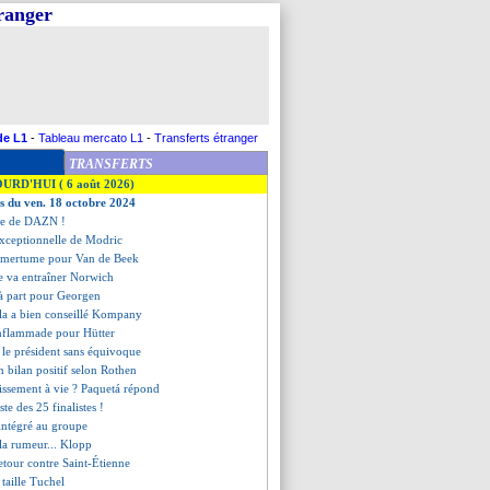
tranger
de L1
-
Tableau mercato L1
-
Transferts étranger
TRANSFERTS
OURD'HUI ( 6 août 2026)
es du ven. 18 octobre 2024
fre de DAZN !
' exceptionnelle de Modric
'amertume pour Van de Beek
e va entraîner Norwich
à part pour Georgen
la a bien conseillé Kompany
enflammade pour Hütter
i, le président sans équivoque
 bilan positif selon Rothen
issement à vie ? Paquetá répond
liste des 25 finalistes !
ntégré au groupe
 la rumeur... Klopp
etour contre Saint-Étienne
 taille Tuchel