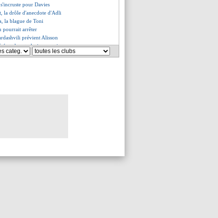
 s'incruste pour Davies
t, la drôle d'anecdote d'Adli
a, la blague de Toni
 pourrait arrêter
rdashvili prévient Alisson
éré et absent plusieurs mois
, un renvoi qui coûte cher
 a préféré la Juve
ue va bien prolonger !
ière liste de Bonadei
m pour l'après-Guardiola
au boulot, une bonne nouvelle
ure de rachat officialisée !
le Mondial 2026
explique ses échecs en PL
rince William valide Tuchel
 un "enfant" pour Maresca
veau trophée de la L1 dévoilé !
xtraterrestre Neymar
rier, la suggestion de Piqué
C1 d'ici 2031
: ça chauffe déjà pour Mancini
possible pour Pogba
e pour Neuer ?
do, le mieux payé au monde
u rôle, Balerdi nerveux