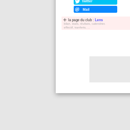
Twitter
Mail
la page du club :
Lens
bilan, stats, réultats, calendrier,
effectif, tranferts, ...