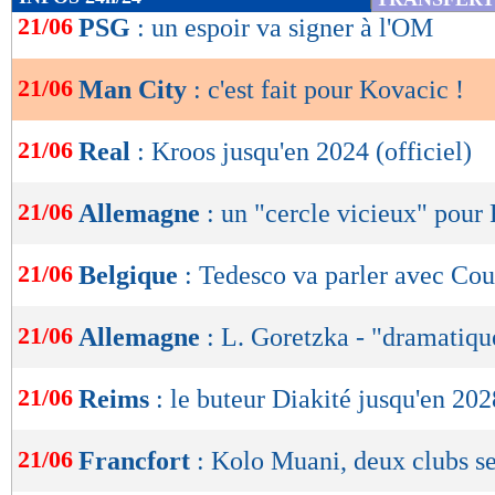
de
21/06
PSG
: un espoir va signer à l'OM
lecture
21/06
Man City
: c'est fait pour Kovacic !
OK
21/06
Real
: Kroos jusqu'en 2024 (officiel)
21/06
Allemagne
: un "cercle vicieux" pour 
21/06
Belgique
: Tedesco va parler avec Cou
21/06
Allemagne
: L. Goretzka - "dramatiqu
21/06
Reims
: le buteur Diakité jusqu'en 2028
21/06
Francfort
: Kolo Muani, deux clubs se