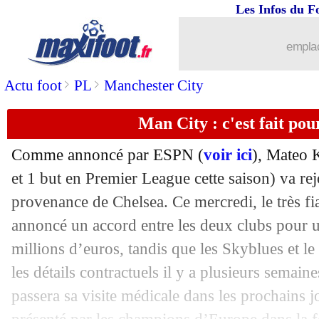
Les Infos du F
21/06
Roma
: 4 matchs de suspension pour 
emplac
21/06
TFC
: Spierings va signer à Lens
>
>
Actu foot
PL
Manchester City
21/06
Inter
: Dimarco a une belle cote
Man City : c'est fait pou
21/06
Nice
: le profil de l'entraîneur recherc
Comme annoncé par ESPN (
voir ici
), Mateo
21/06
Belgique
: Carrasco "déçu" par Courto
et 1 but en Premier League cette saison) va re
provenance de Chelsea. Ce mercredi, le très f
21/06
Allemagne
: Flick confirmé à son post
annoncé un accord entre les deux clubs pour u
millions d’euros, tandis que les Skyblues et le 
21/06
Arsenal
: Havertz, affaire conclue ?
les détails contractuels il y a plusieurs semai
passera sa visite médicale dans les prochains jo
21/06
Ballon d'Or
: Giresse voit un duel M