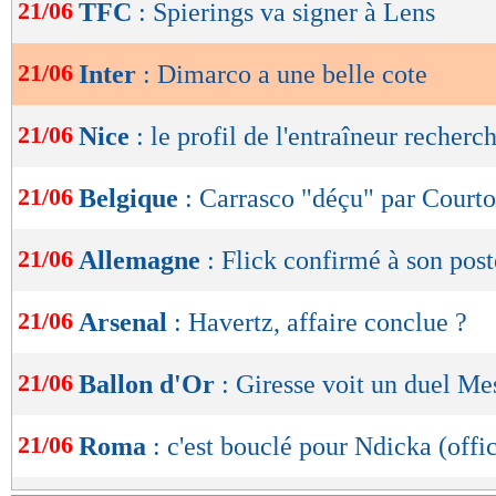
de
21/06
TFC
: Spierings va signer à Lens
lecture
21/06
Inter
: Dimarco a une belle cote
OK
21/06
Nice
: le profil de l'entraîneur recherc
21/06
Belgique
: Carrasco "déçu" par Courto
21/06
Allemagne
: Flick confirmé à son post
21/06
Arsenal
: Havertz, affaire conclue ?
21/06
Ballon d'Or
: Giresse voit un duel M
21/06
Roma
: c'est bouclé pour Ndicka (offic