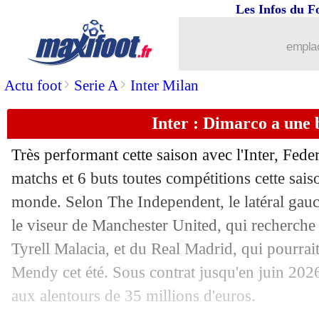
...
brèves d'AUJOURD'HUI ( 8 août 202
Les Infos du F
...
Liste des brèves du jeu. 22 juin 2023
emplac
>
>
Actu foot
Serie A
Inter Milan
21/06
OM
: Gameiro compare Marcelino à 
Inter : Dimarco a une b
21/06
Lyon
: la piste Lukebakio relancée
Très performant cette saison avec l'Inter, Fede
21/06
Bayern
: visite médicale jeudi pour G
matchs et 6 buts toutes compétitions cette sais
monde. Selon The Independent, le latéral gauch
21/06
Milan
: Tonali d'accord avec Newcast
le viseur de Manchester United, qui recherche
21/06
Auxerre
: Pélissier prolongé sur le ban
Tyrell Malacia, et du Real Madrid, qui pourrai
Mendy cet été. Sous contrat jusqu'en juin 202
21/06
OM
: Milik transféré à la Juve (off.)
aux alentours de 35 millions d'euros.