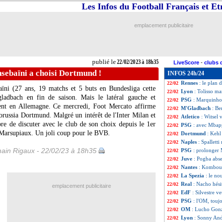
Les Infos du Football Français et E
Man City
: Mahre
22/02
LdC
: Inter 1-0 P
22/02
LdC
: Leipzig 1-
22/02
emplacement publicitaire
Chelsea
: Azpilic
22/02
Barça
: Xavi dra
22/02
Monaco
: Clemen
22/02
LdC
: Inter-Port
22/02
publié le
22/02/2023 à 18h35
LiveScore
-
clubs 
LdC
: Leipzig-Ma
22/02
sebaïni a choisi Dortmund !
INFOS 24h/24
LdC
: les grosses
22/02
Rennes
: le plan
22/02
ïni (27 ans, 19 matchs et 5 buts en Bundesliga cette
Lyon
: Tolisso m
22/02
gladbach en fin de saison. Mais le latéral gauche et
PSG
: Marquinhos
22/02
ment en Allemagne. Ce mercredi, Foot Mercato affirme
M'Gladbach
: Be
22/02
Borussia Dortmund. Malgré un intérêt de l'Inter Milan et
Atletico
: Witsel 
22/02
bre de discuter avec le club de son choix depuis le 1er
PSG
: avec Mbapp
22/02
s Marsupiaux. Un joli coup pour le BVB.
Dortmund
: Kehl
22/02
Naples
: Spalletti
22/02
ain Rigaux - 22/02/23 à 18h35
PSG
: prolonger 
22/02
Juve
: Pogba abse
22/02
Nantes
: Komboua
22/02
La Spezia
: le no
22/02
Real
: Nacho hési
22/02
emplacement publicitaire
EdF
: Silvestre 
22/02
PSG
: l'OM, touj
22/02
OM
: Lucho Gonz
22/02
Lyon
: Sonny Ande
22/02