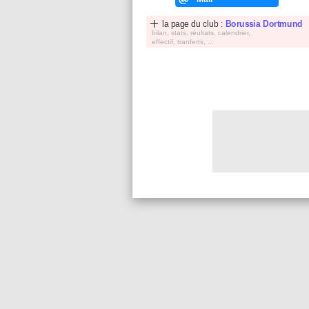
la page du club :
Borussia Dortmund
bilan, stats, réultats, calendrier,
effectif, tranferts, ...