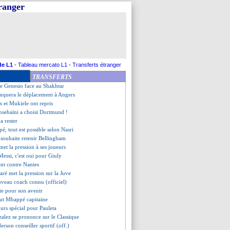
tranger
z dans un cercle fermé en C1
orto (fini)
1 Man City (fini)
ueta raconte son terrible choc
gue encore Messi
t et le danger contre Leverkusen
o, les compos
de L1
-
Tableau mercato L1
-
Transferts étranger
n City, les compos
TRANSFERTS
 cotes de mercredi !
 de Genesio face au Shakhtar
anquera le déplacement à Angers
 et Mukiele ont repris
nsebaïni a choisi Dortmund !
va rester
é, tout est possible selon Nasri
 souhaite retenir Bellingham
 met la pression à ses joueurs
Messi, c'est oui pour Giuly
nt contre Nantes
ré met la pression sur la Juve
uveau coach connu (officiel)
te pour son avenir
veut Mbappé capitaine
ours spécial pour Pauleta
alez se prononce sur le Classique
rson conseiller sportif (off.)