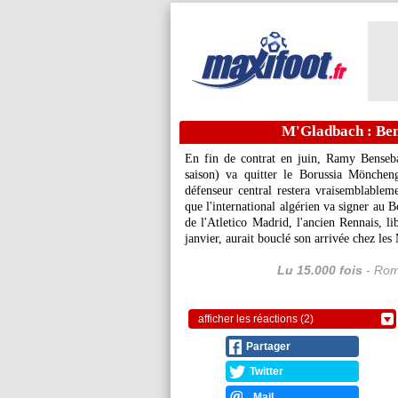
M'Gladbach : Ben
En fin de contrat en juin, Ramy Benseba
saison) va quitter le Borussia Mönchen
défenseur central restera vraisemblable
que l'international algérien va signer au 
de l'Atletico Madrid, l'ancien Rennais, li
janvier, aurait bouclé son arrivée chez le
Lu 15.000 fois
- Rom
afficher les réactions (2)
Partager
Twitter
Mail