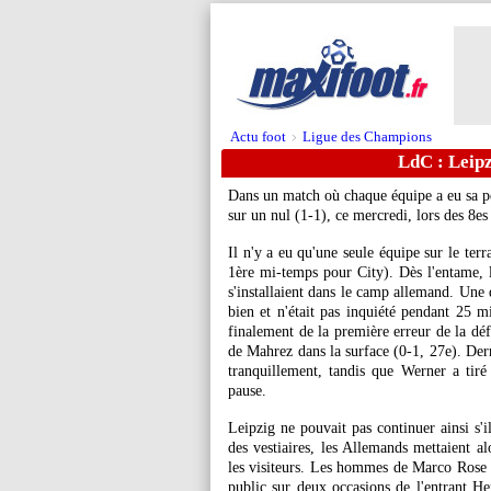
Actu foot
Ligue des Champions
>
LdC : Leipz
Dans un match où chaque équipe a eu sa pé
sur un nul (1-1), ce mercredi, lors des 8es
Il n'y a eu qu'une seule équipe sur le ter
1ère mi-temps pour City). Dès l'entame, le
s'installaient dans le camp allemand. Une
bien et n'était pas inquiété pendant 25 m
finalement de la première erreur de la déf
de Mahrez dans la surface (0-1, 27e). Derr
tranquillement, tandis que Werner a tir
pause.
Leipzig ne pouvait pas continuer ainsi s'i
des vestiaires, les Allemands mettaient al
les visiteurs. Les hommes de Marco Rose d
public sur deux occasions de l'entrant He