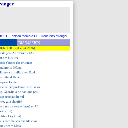
tranger
de L1
-
Tableau mercato L1
-
Transferts étranger
TRANSFERTS
OURD'HUI ( 8 août 2026)
s du jeu. 23 février 2023
nt des buteurs
iola s'agace des critiques
 malgré la défaite
lique sa brouille avec Dzeko
ez défend Håland
agacé Twitter...
n note l'importance de Lukaku
ig, Guardiola ne panique pas
 se satisfait du nul
ko, ça a chauffé !
z dans un cercle fermé en C1
orto (fini)
1 Man City (fini)
ueta raconte son terrible choc
gue encore Messi