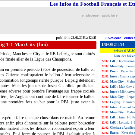
Les Infos du Football Français et E
emplacement publicitaire
publié le
22/02/2023 à 22h51
LiveScore
-
clubs 
ig 1-1 Man City (fini)
INFOS 24h/24
brèves d'AUJ
...
riode, Manchester City et le RB Leipzig se sont quittés
Liste des brève
...
 de finale aller de la Ligue des Champions.
LdC
: le classeme
22/02
Man City
: Guard
22/02
rain en première période (76% de possession de balle en
Porto
: Pepe fier
22/02
s Citizens confisquaient le ballon à leur adversaire et
Inter
: Onana exp
22/02
 domination longtemps stérile puisque Leipzig défendait
Man City
: Mahr
22/02
inutes. Mais les joueurs de Josep Guardiola profitaient
LdC
: Man City a 
22/02
ense adverse pour prendre l'avantage sur frappe croisée
Inter
: Mkhitarya
22/02
ière, les Anglais ont continué de faire tourner le ballon
Man City
: Leipz
22/02
é une première fois au but pour le RBL juste avant la
Leipzig
: Henrichs
22/02
Inter
: Onana-Dze
22/02
Man City
: Mahre
22/02
l espérait faire quelque chose dans ce match. Au retour
LdC
: Inter 1-0 P
22/02
LdC
: Leipzig 1-
ors enfin plus d'intensité sur la pelouse pour bousculer
22/02
Chelsea
: Azpilic
22/02
ominaient alors les débats et redonnaient espoir à leur
Barça
: Xavi dra
22/02
nrichs. Et à force de pousser, le RBL égalisait grâce à