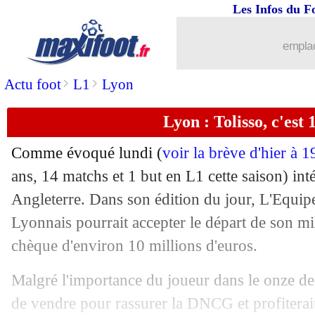
Les Infos du F
31/12
PSG
: Asensio ciblé par la Juve !
emplac
31/12
Milan
: pas comme à Nantes pour Con
>
>
Actu foot
L1
Lyon
31/12
Milan
: Fonseca, les excuses de Zlatan
Lyon : Tolisso, c'est
31/12
ASSE
: mauvaise nouvelle pour Santam
Comme évoqué lundi (
voir la brève d'hier à 
31/12
Man Utd
: pas d'enveloppe pour le me
ans, 14 matchs et 1 but en L1 cette saison) int
Angleterre. Dans son édition du jour, L'Equi
31/12
Barça
: Jorge Mendes ne doute pas de 
Lyonnais pourrait accepter le départ de son mi
chèque d'environ 10 millions d'euros.
31/12
Algérie
: Cherki-Akliouche, l'avis de
Malgré l'importance du joueur dans le onze de
31/12
Bayern
: la prolongation de Sané ince
de vendre pour rassurer la DNCG et profiterait