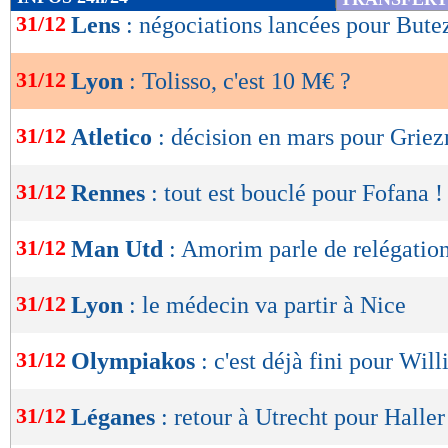
de
31/12
Lens
: négociations lancées pour Bute
lecture
31/12
Lyon
: Tolisso, c'est 10 M€ ?
OK
31/12
Atletico
: décision en mars pour Grie
31/12
Rennes
: tout est bouclé pour Fofana !
31/12
Man Utd
: Amorim parle de relégatio
31/12
Lyon
: le médecin va partir à Nice
31/12
Olympiakos
: c'est déjà fini pour Will
31/12
Léganes
: retour à Utrecht pour Haller